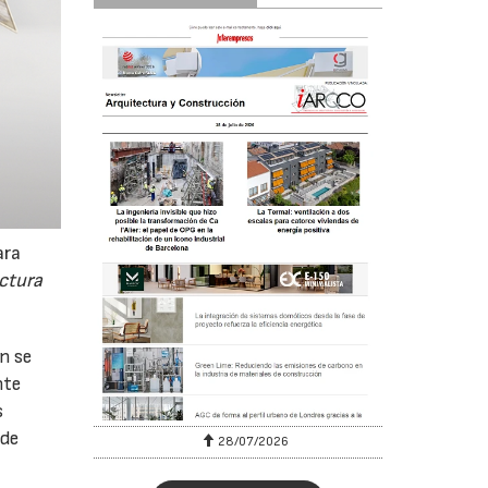
ara
ctura
ón se
nte
s
 de
28/07/2026
30/07/2