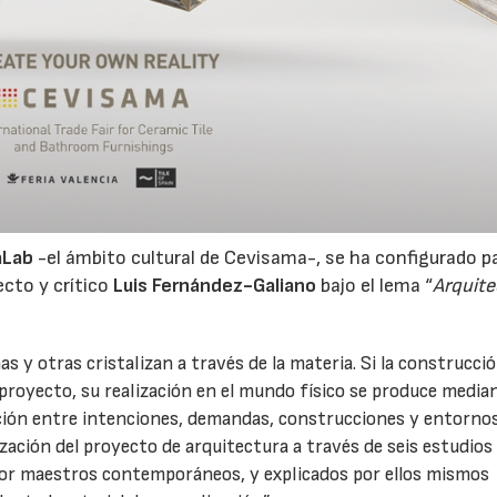
aLab
-el ámbito cultural de Cevisama-, se ha configurado p
ecto y crítico
Luis Fernández-Galiano
bajo el lema “
Arquite
s y otras cristalizan a través de la materia. Si la construcci
 proyecto, su realización en el mundo físico se produce media
ación entre intenciones, demandas, construcciones y entorno
ización del proyecto de arquitectura a través de seis estudios
28/07/2026
30/07/2026
 por maestros contemporáneos, y explicados por ellos mismos