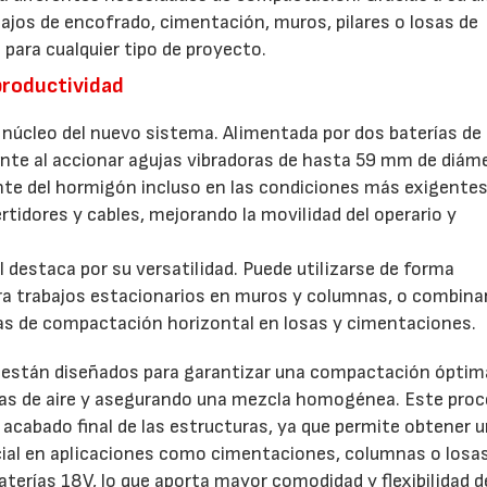
ajos de encofrado, cimentación, muros, pilares o losas de
para cualquier tipo de proyecto.
productividad
núcleo del nuevo sistema. Alimentada por dos baterías de
te al accionar agujas vibradoras de hasta 59 mm de diáme
te del hormigón incluso en las condiciones más exigentes
rtidores y cables, mejorando la movilidad del operario y
estaca por su versatilidad. Puede utilizarse de forma
ara trabajos estacionarios en muros y columnas, o combina
eas de compactación horizontal en losas y cimentaciones.
están diseñados para garantizar una compactación óptim
ujas de aire y asegurando una mezcla homogénea. Este pro
 y acabado final de las estructuras, ya que permite obtener 
cial en aplicaciones como cimentaciones, columnas o losas
terías 18V, lo que aporta mayor comodidad y flexibilidad d