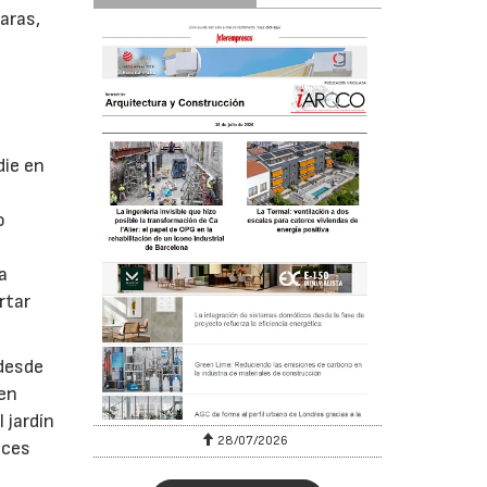
aras,
die en
o
a
rtar
 desde
 en
 jardín
28/07/2026
uces