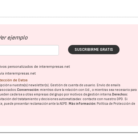
Ver ejemplo
SUSCRIBIRME GRATIS
ativos personalizados de interempresas.net
vía interempresas.net
otección de Datos
pción a nuestra(s) newsletter(s). Gestión de cuenta de usuario. Envío de emails
o asociados.
Conservación:
mientras dure la relación con Ud., o mientras sea necesario para
ueden cederse a otras
empresas del grupo
por motivos de gestión interna.
Derechos:
imitación del tratatamiento y decisiones automatizadas:
contacte con nuestro DPD
. Si
nte, puede presentar reclamación ante la
AEPD
.
Más información:
Política de Protección de