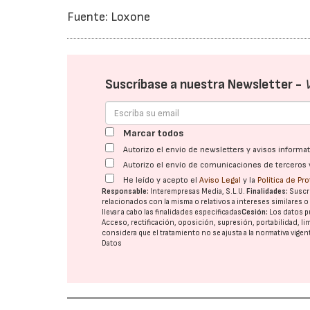
Fuente: Loxone
Suscríbase a nuestra Newsletter -
Marcar todos
Autorizo el envío de newsletters y avisos inform
Autorizo el envío de comunicaciones de terceros 
He leído y acepto el
Aviso Legal
y la
Política de Pr
Responsable:
Interempresas Media, S.L.U.
Finalidades:
Suscri
relacionados con la misma o relativos a intereses similares 
llevar a cabo las finalidades especificadas
Cesión:
Los datos p
Acceso, rectificación, oposición, supresión, portabilidad, l
considera que el tratamiento no se ajusta a la normativa vige
Datos