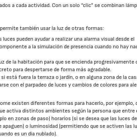
dos a cada actividad. Con un solo “clic” se combinan lámp
 permite también usar la luz de otras formas:
s luces pueden ayudar a realizar una alarma visual desde el
componente a la simulación de presencia cuando no hay na
uz de la habitación para que se encienda progresivamente 
creto para despertarse de forma más agradable.
si está fuera la terraza o jardín, o en alguna zona de la cas
rse con el parpadeo de luces y cambios de colores para ale
home existen diferentes formas para hacerlo, por ejemplo,
que activa distintos ambientes según la persona que entre
o en zonas de paso) horarios (si se desea que las luces del
28/07/2026
30/07/2026
e apaguen) o luminosidad (permitiendo que se activen las l
uando es un día nublado).