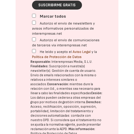
SUSCRIBIRME GRATIS
Marcar todos
Autorizo el envío de newsletters y
avisos informativos personalizados de
interempresas.net
Autorizo el envío de comunicaciones
de terceros vía interempresas.net
He leído y acepto el
Aviso Legal
y la
Política de Protección de Datos
Responsable:
Interempresas Media, S.L.U.
Finalidades:
Suscripción a nuestra(s)
newsletter(s). Gestión de cuenta de usuario.
Envío de emails relacionados con la misma o
relativos a intereses similares o
asociados.
Conservación:
mientras dure la
relación con Ud., o mientras sea necesario para
llevar a cabo las finalidades especificadas
Cesión:
Los datos pueden cederse a otras
empresas del
grupo
por motivos de gestión interna.
Derechos:
Acceso, rectificación, oposición, supresión,
portabilidad, limitación del tratatamiento y
decisiones automatizadas:
contacte con
nuestro DPD
. Si considera que el tratamiento no
se ajusta a la normativa vigente, puede presentar
reclamación ante la
AEPD
.
Más información:
Política de Protección de Datos