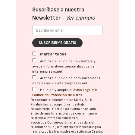
Suscríbase a nuestra
Newsletter -
Ver ejemplo
SUSCRIBIRME GRATIS
Marcar todos
Autorizo el envío de newsletters y
avisos informativos personalizados de
interempresas.net
Autorizo el envío de comunicaciones
de terceros vía interempresas.net
He leído y acepto el
Aviso Legal
y la
Política de Protección de Datos
Responsable:
Interempresas Media, S.L.U.
Finalidades:
Suscripción a nuestra(s)
newsletter(s). Gestión de cuenta de usuario.
Envío de emails relacionados con la misma o
relativos a intereses similares o
asociados.
Conservación:
mientras dure la
relación con Ud., o mientras sea necesario para
llevar a cabo las finalidades especificadas
Cesión: