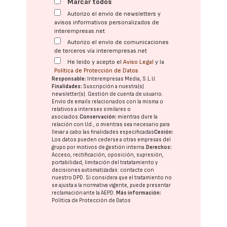
Marcar todos
Autorizo el envío de newsletters y
avisos informativos personalizados de
interempresas.net
Autorizo el envío de comunicaciones
de terceros vía interempresas.net
He leído y acepto el
Aviso Legal
y la
Política de Protección de Datos
Responsable:
Interempresas Media, S.L.U.
Finalidades:
Suscripción a nuestra(s)
newsletter(s). Gestión de cuenta de usuario.
Envío de emails relacionados con la misma o
relativos a intereses similares o
asociados.
Conservación:
mientras dure la
relación con Ud., o mientras sea necesario para
llevar a cabo las finalidades especificadas
Cesión:
Los datos pueden cederse a otras
empresas del
grupo
por motivos de gestión interna.
Derechos:
Acceso, rectificación, oposición, supresión,
portabilidad, limitación del tratatamiento y
decisiones automatizadas:
contacte con
nuestro DPD
. Si considera que el tratamiento no
se ajusta a la normativa vigente, puede presentar
reclamación ante la
AEPD
.
Más información:
Política de Protección de Datos