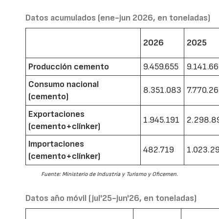
Datos acumulados (ene-jun 2026, en toneladas)
2026
2025
Producción cemento
9.459.655
9.141.6
Consumo nacional
8.351.083
7.770.2
(cemento)
Exportaciones
1.945.191
2.298.8
(cemento+clínker)
Importaciones
482.719
1.023.2
(cemento+clínker)
Fuente: Ministerio de Industria y Turismo y Oficemen.
Datos año móvil (jul'25-jun'26, en toneladas)