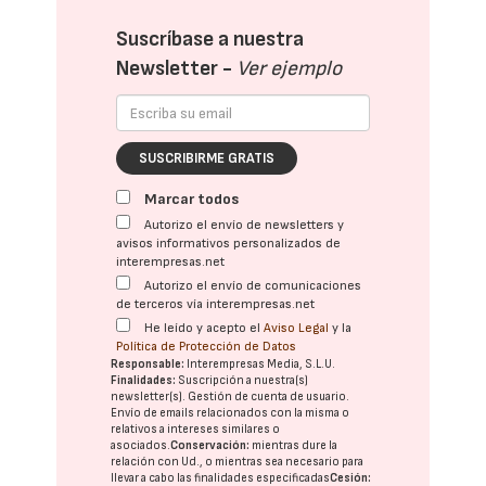
Suscríbase a nuestra
Newsletter -
Ver ejemplo
SUSCRIBIRME GRATIS
Marcar todos
Autorizo el envío de newsletters y
avisos informativos personalizados de
interempresas.net
Autorizo el envío de comunicaciones
de terceros vía interempresas.net
He leído y acepto el
Aviso Legal
y la
Política de Protección de Datos
Responsable:
Interempresas Media, S.L.U.
Finalidades:
Suscripción a nuestra(s)
newsletter(s). Gestión de cuenta de usuario.
Envío de emails relacionados con la misma o
relativos a intereses similares o
asociados.
Conservación:
mientras dure la
relación con Ud., o mientras sea necesario para
llevar a cabo las finalidades especificadas
Cesión: