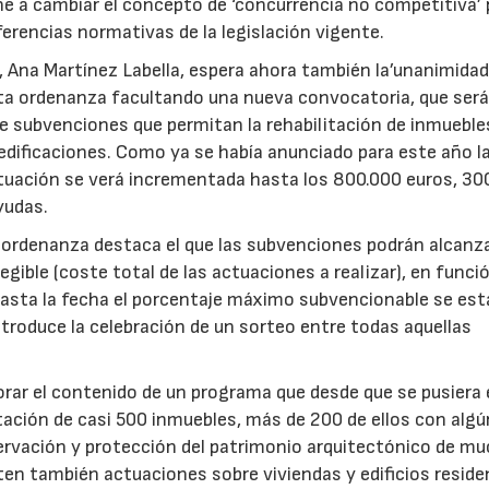
e a cambiar el concepto de ‘concurrencia no competitiva’ 
ferencias normativas de la legislación vigente.
 Ana Martínez Labella, espera ahora también la’unanimidad’
esta ordenanza facultando una nueva convocatoria, que ser
e subvenciones que permitan la rehabilitación de inmuebles
 edificaciones. Como ya se había anunciado para este año l
ctuación se verá incrementada hasta los 800.000 euros, 30
yudas.
a ordenanza destaca el que las subvenciones podrán alcanz
ible (coste total de las actuaciones a realizar), en funci
Hasta la fecha el porcentaje máximo subvencionable se est
roduce la celebración de un sorteo entre todas aquellas
orar el contenido de un programa que desde que se pusiera
itación de casi 500 inmuebles, más de 200 de ellos con alg
28/07/2026
30/07/2026
servación y protección del patrimonio arquitectónico de m
iten también actuaciones sobre viviendas y edificios reside