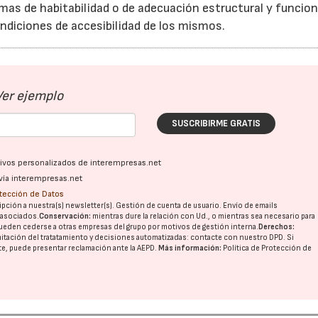
mas de habitabilidad o de adecuación estructural y funcion
condiciones de accesibilidad de los mismos.
Ver ejemplo
SUSCRIBIRME GRATIS
ativos personalizados de interempresas.net
vía interempresas.net
otección de Datos
pción a nuestra(s) newsletter(s). Gestión de cuenta de usuario. Envío de emails
o asociados.
Conservación:
mientras dure la relación con Ud., o mientras sea necesario para
ueden cederse a otras
empresas del grupo
por motivos de gestión interna.
Derechos:
imitación del tratatamiento y decisiones automatizadas:
contacte con nuestro DPD
. Si
nte, puede presentar reclamación ante la
AEPD
.
Más información:
Política de Protección de