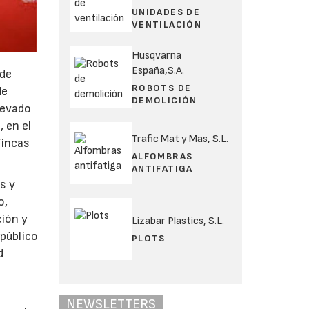
UNIDADES DE
VENTILACIÓN
Husqvarna
España,S.A.
 de
ROBOTS DE
de
DEMOLICIÓN
levado
 en el
Trafic Mat y Mas, S.L.
Fincas
ALFOMBRAS
ANTIFATIGA
s y
o,
ción y
Lizabar Plastics, S.L.
 público
PLOTS
d
NEWSLETTERS