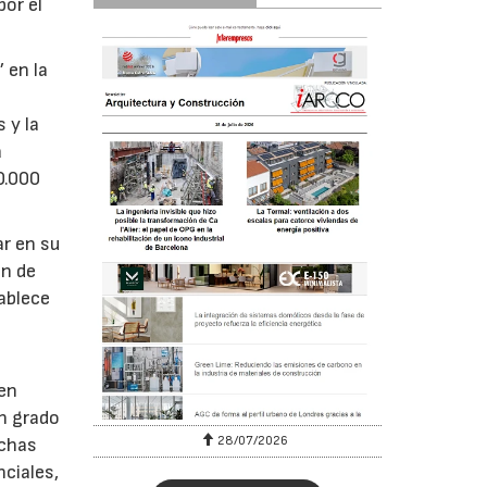
por el
 en la
á
 y la
a
0.000
ar en su
ón de
ablece
 en
ún grado
28/07/2026
uchas
nciales,