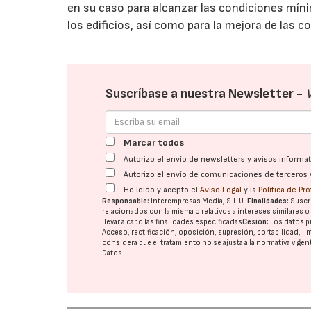
en su caso para alcanzar las condiciones míni
los edificios, así como para la mejora de las 
Suscríbase a nuestra Newsletter -
Marcar todos
Autorizo el envío de newsletters y avisos inform
Autorizo el envío de comunicaciones de terceros 
He leído y acepto el
Aviso Legal
y la
Política de Pr
Responsable:
Interempresas Media, S.L.U.
Finalidades:
Suscri
relacionados con la misma o relativos a intereses similares 
llevar a cabo las finalidades especificadas
Cesión:
Los datos p
Acceso, rectificación, oposición, supresión, portabilidad, l
considera que el tratamiento no se ajusta a la normativa vige
Datos