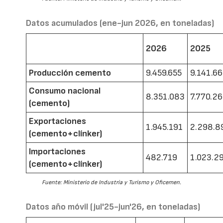
Datos acumulados (ene-jun 2026, en toneladas)
2026
2025
Producción cemento
9.459.655
9.141.6
Consumo nacional
8.351.083
7.770.2
(cemento)
Exportaciones
1.945.191
2.298.8
(cemento+clínker)
Importaciones
482.719
1.023.2
(cemento+clínker)
Fuente: Ministerio de Industria y Turismo y Oficemen.
Datos año móvil (jul'25-jun'26, en toneladas)