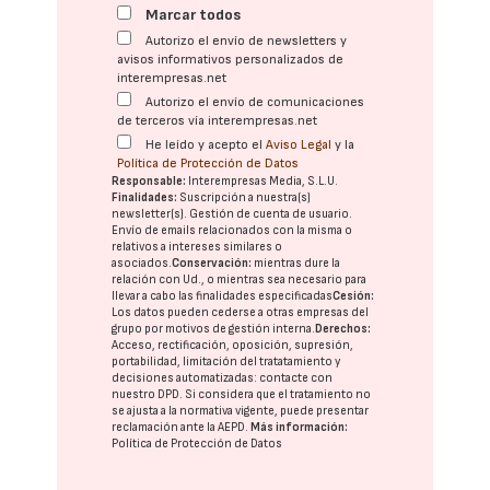
Marcar todos
Autorizo el envío de newsletters y
avisos informativos personalizados de
interempresas.net
Autorizo el envío de comunicaciones
de terceros vía interempresas.net
He leído y acepto el
Aviso Legal
y la
Política de Protección de Datos
Responsable:
Interempresas Media, S.L.U.
Finalidades:
Suscripción a nuestra(s)
newsletter(s). Gestión de cuenta de usuario.
Envío de emails relacionados con la misma o
relativos a intereses similares o
asociados.
Conservación:
mientras dure la
relación con Ud., o mientras sea necesario para
llevar a cabo las finalidades especificadas
Cesión:
Los datos pueden cederse a otras
empresas del
grupo
por motivos de gestión interna.
Derechos:
Acceso, rectificación, oposición, supresión,
portabilidad, limitación del tratatamiento y
decisiones automatizadas:
contacte con
nuestro DPD
. Si considera que el tratamiento no
se ajusta a la normativa vigente, puede presentar
reclamación ante la
AEPD
.
Más información:
Política de Protección de Datos