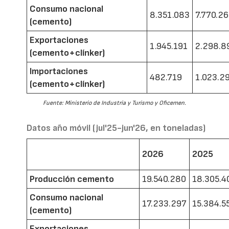
Consumo nacional
8.351.083
7.770.2
(cemento)
Exportaciones
1.945.191
2.298.8
(cemento+clínker)
Importaciones
482.719
1.023.2
(cemento+clínker)
Fuente: Ministerio de Industria y Turismo y Oficemen.
Datos año móvil (jul'25-jun'26, en toneladas)
2026
2025
Producción cemento
19.540.280
18.305.4
Consumo nacional
17.233.297
15.384.5
(cemento)
Exportaciones