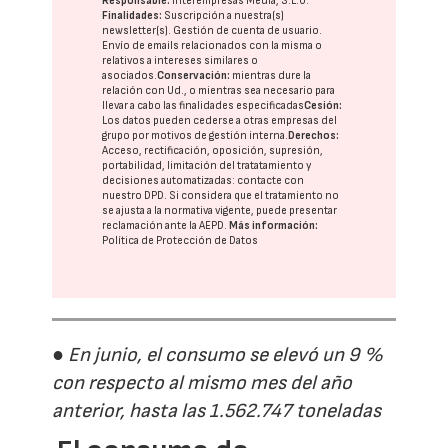
Responsable:
Interempresas Media, S.L.U.
Finalidades:
Suscripción a nuestra(s)
newsletter(s). Gestión de cuenta de usuario.
Envío de emails relacionados con la misma o
relativos a intereses similares o
asociados.
Conservación:
mientras dure la
relación con Ud., o mientras sea necesario para
llevar a cabo las finalidades especificadas
Cesión:
Los datos pueden cederse a otras
empresas del
grupo
por motivos de gestión interna.
Derechos:
Acceso, rectificación, oposición, supresión,
portabilidad, limitación del tratatamiento y
decisiones automatizadas:
contacte con
nuestro DPD
. Si considera que el tratamiento no
se ajusta a la normativa vigente, puede presentar
reclamación ante la
AEPD
.
Más información:
Política de Protección de Datos
● En junio, el consumo se elevó un 9 %
con respecto al mismo mes del año
anterior, hasta las 1.562.747 toneladas