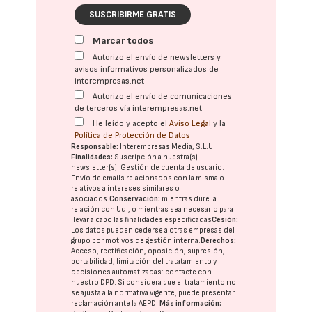
SUSCRIBIRME GRATIS
Marcar todos
Autorizo el envío de newsletters y
avisos informativos personalizados de
interempresas.net
Autorizo el envío de comunicaciones
de terceros vía interempresas.net
He leído y acepto el
Aviso Legal
y la
Política de Protección de Datos
Responsable:
Interempresas Media, S.L.U.
Finalidades:
Suscripción a nuestra(s)
newsletter(s). Gestión de cuenta de usuario.
Envío de emails relacionados con la misma o
relativos a intereses similares o
asociados.
Conservación:
mientras dure la
relación con Ud., o mientras sea necesario para
llevar a cabo las finalidades especificadas
Cesión:
Los datos pueden cederse a otras
empresas del
grupo
por motivos de gestión interna.
Derechos:
Acceso, rectificación, oposición, supresión,
portabilidad, limitación del tratatamiento y
decisiones automatizadas:
contacte con
nuestro DPD
. Si considera que el tratamiento no
se ajusta a la normativa vigente, puede presentar
reclamación ante la
AEPD
.
Más información: