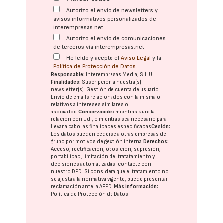
Autorizo el envío de newsletters y
avisos informativos personalizados de
interempresas.net
Autorizo el envío de comunicaciones
de terceros vía interempresas.net
He leído y acepto el
Aviso Legal
y la
Política de Protección de Datos
Responsable:
Interempresas Media, S.L.U.
Finalidades:
Suscripción a nuestra(s)
newsletter(s). Gestión de cuenta de usuario.
Envío de emails relacionados con la misma o
relativos a intereses similares o
asociados.
Conservación:
mientras dure la
relación con Ud., o mientras sea necesario para
llevar a cabo las finalidades especificadas
Cesión:
Los datos pueden cederse a otras
empresas del
grupo
por motivos de gestión interna.
Derechos:
Acceso, rectificación, oposición, supresión,
portabilidad, limitación del tratatamiento y
decisiones automatizadas:
contacte con
nuestro DPD
. Si considera que el tratamiento no
se ajusta a la normativa vigente, puede presentar
reclamación ante la
AEPD
.
Más información:
Política de Protección de Datos