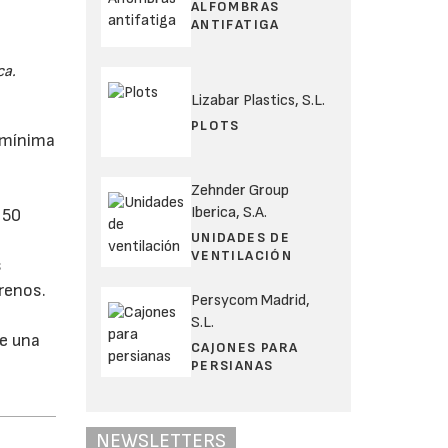
ALFOMBRAS
ANTIFATIGA
ca.
Lizabar Plastics, S.L.
PLOTS
a mínima
Zehnder Group
Iberica, S.A.
 50
UNIDADES DE
VENTILACIÓN
s
rrenos.
Persycom Madrid,
a
S.L.
de una
CAJONES PARA
PERSIANAS
NEWSLETTERS