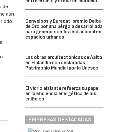
entre el cielo y el mar en Marbella
o de
ne aún
Denvelops y Eurecat, premio Delta
eríodo
de Oro por una pérgola desarrollada
para generar sombra estacional en
espacios urbanos
da
do
Las obras arquitectónicas de Aalto
en Finlandia son declaradas
Patrimonio Mundial por la Unesco
El vidrio aislante refuerza su papel
en la eficiencia energética de los
edificios
EMPRESAS DESTACADAS