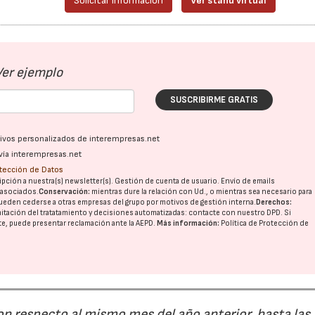
Solicitar información
Ver stand virtual
Ver ejemplo
SUSCRIBIRME GRATIS
ativos personalizados de interempresas.net
vía interempresas.net
otección de Datos
pción a nuestra(s) newsletter(s). Gestión de cuenta de usuario. Envío de emails
o asociados.
Conservación:
mientras dure la relación con Ud., o mientras sea necesario para
ueden cederse a otras
empresas del grupo
por motivos de gestión interna.
Derechos:
imitación del tratatamiento y decisiones automatizadas:
contacte con nuestro DPD
. Si
nte, puede presentar reclamación ante la
AEPD
.
Más información:
Política de Protección de
28/07/2026
30/07/2026
on respecto al mismo mes del año anterior, hasta las