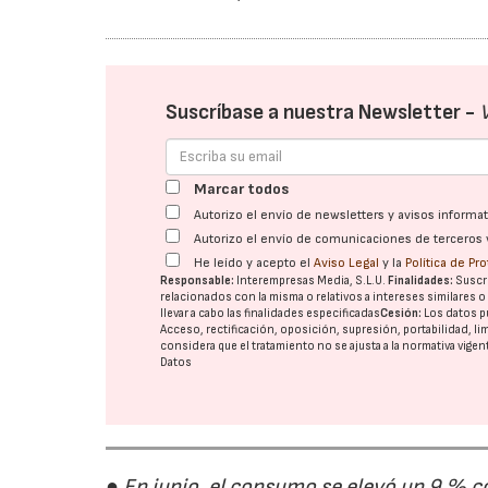
Suscríbase a nuestra Newsletter -
Marcar todos
Autorizo el envío de newsletters y avisos inform
Autorizo el envío de comunicaciones de terceros 
He leído y acepto el
Aviso Legal
y la
Política de Pr
Responsable:
Interempresas Media, S.L.U.
Finalidades:
Suscri
relacionados con la misma o relativos a intereses similares 
llevar a cabo las finalidades especificadas
Cesión:
Los datos p
Acceso, rectificación, oposición, supresión, portabilidad, l
considera que el tratamiento no se ajusta a la normativa vige
Datos
● En junio, el consumo se elevó un 9 % c