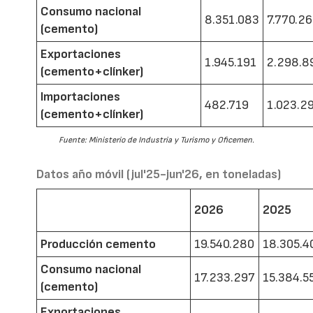
Consumo nacional
8.351.083
7.770.2
(cemento)
Exportaciones
1.945.191
2.298.8
(cemento+clínker)
Importaciones
482.719
1.023.2
(cemento+clínker)
Fuente: Ministerio de Industria y Turismo y Oficemen.
Datos año móvil (jul'25-jun'26, en toneladas)
2026
2025
Producción cemento
19.540.280
18.305.4
Consumo nacional
17.233.297
15.384.5
(cemento)
Exportaciones