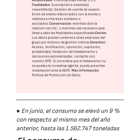
Responsable:
Interempresas Media, S.L.U.
Finalidades:
Suscripción a nuestra(s)
newsletter(s). Gestión de cuenta de usuario.
Envío de emails relacionados con la misma o
relativos a intereses similares o
asociados.
Conservación:
mientras dure la
relación con Ud., o mientras sea necesario para
llevar a cabo las finalidades especificadas
Cesión:
Los datos pueden cederse a otras
empresas del
grupo
por motivos de gestión interna.
Derechos:
Acceso, rectificación, oposición, supresión,
portabilidad, limitación del tratatamiento y
decisiones automatizadas:
contacte con
nuestro DPD
. Si considera que el tratamiento no
se ajusta a la normativa vigente, puede presentar
reclamación ante la
AEPD
.
Más información:
Política de Protección de Datos
● En junio, el consumo se elevó un 9 %
con respecto al mismo mes del año
anterior, hasta las 1.562.747 toneladas