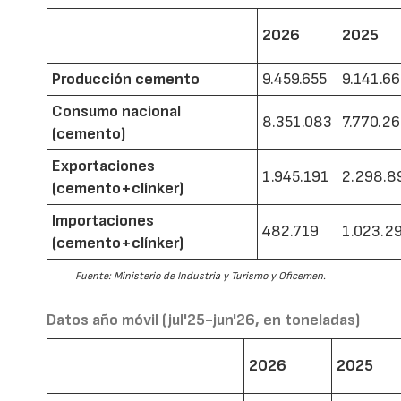
2026
2025
Producción cemento
9.459.655
9.141.6
Consumo nacional
8.351.083
7.770.2
(cemento)
Exportaciones
1.945.191
2.298.8
(cemento+clínker)
Importaciones
482.719
1.023.2
(cemento+clínker)
Fuente: Ministerio de Industria y Turismo y Oficemen.
Datos año móvil (jul'25-jun'26, en toneladas)
2026
2025