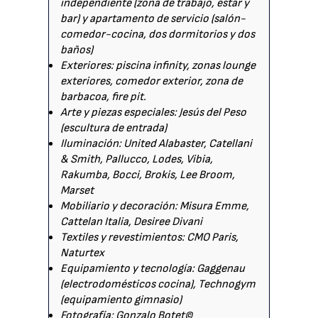
independiente (zona de trabajo, estar y
bar) y apartamento de servicio (salón-
comedor-cocina, dos dormitorios y dos
baños)
Exteriores: piscina infinity, zonas lounge
exteriores, comedor exterior, zona de
barbacoa, fire pit.
Arte y piezas especiales: Jesús del Peso
(escultura de entrada)
Iluminación: United Alabaster, Catellani
& Smith, Pallucco, Lodes, Vibia,
Rakumba, Bocci, Brokis, Lee Broom,
Marset
Mobiliario y decoración: Misura Emme,
Cattelan Italia, Desiree Divani
Textiles y revestimientos: CMO Paris,
Naturtex
Equipamiento y tecnología: Gaggenau
(electrodomésticos cocina), Technogym
(equipamiento gimnasio)
Fotografía: Gonzalo Botet©