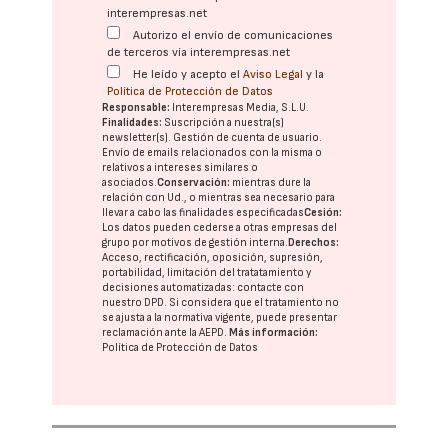
interempresas.net
Autorizo el envío de comunicaciones
de terceros vía interempresas.net
He leído y acepto el
Aviso Legal
y la
Política de Protección de Datos
Responsable:
Interempresas Media, S.L.U.
Finalidades:
Suscripción a nuestra(s)
newsletter(s). Gestión de cuenta de usuario.
Envío de emails relacionados con la misma o
relativos a intereses similares o
asociados.
Conservación:
mientras dure la
relación con Ud., o mientras sea necesario para
llevar a cabo las finalidades especificadas
Cesión:
Los datos pueden cederse a otras
empresas del
grupo
por motivos de gestión interna.
Derechos:
Acceso, rectificación, oposición, supresión,
portabilidad, limitación del tratatamiento y
decisiones automatizadas:
contacte con
nuestro DPD
. Si considera que el tratamiento no
se ajusta a la normativa vigente, puede presentar
reclamación ante la
AEPD
.
Más información:
Política de Protección de Datos