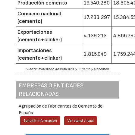
Producción cemento
19.540.280
18.305.4
Consumo nacional
17.233.297
15.384.5
(cemento)
Exportaciones
4.139.213
4.866.73
(cemento+clínker)
Importaciones
1.815.049
1.759.24
(cemento+clínker)
Fuente: Ministerio de Industria y Turismo y Oficemen.
EMPRESAS O ENTIDADES
RELACIONADAS
Agrupación de Fabricantes de Cemento de
España
Solicitar información
Ver stand virtual