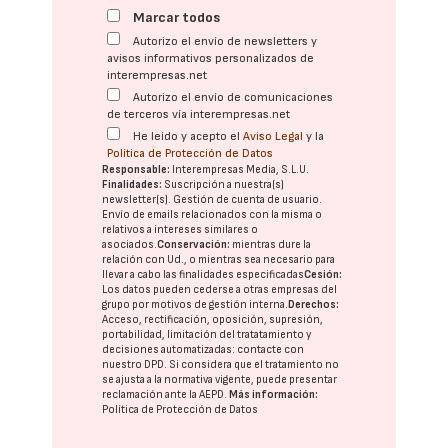
Marcar todos
Autorizo el envío de newsletters y
avisos informativos personalizados de
interempresas.net
Autorizo el envío de comunicaciones
de terceros vía interempresas.net
He leído y acepto el
Aviso Legal
y la
Política de Protección de Datos
Responsable:
Interempresas Media, S.L.U.
Finalidades:
Suscripción a nuestra(s)
newsletter(s). Gestión de cuenta de usuario.
Envío de emails relacionados con la misma o
relativos a intereses similares o
asociados.
Conservación:
mientras dure la
relación con Ud., o mientras sea necesario para
llevar a cabo las finalidades especificadas
Cesión:
Los datos pueden cederse a otras
empresas del
grupo
por motivos de gestión interna.
Derechos:
Acceso, rectificación, oposición, supresión,
portabilidad, limitación del tratatamiento y
decisiones automatizadas:
contacte con
nuestro DPD
. Si considera que el tratamiento no
se ajusta a la normativa vigente, puede presentar
reclamación ante la
AEPD
.
Más información:
Política de Protección de Datos