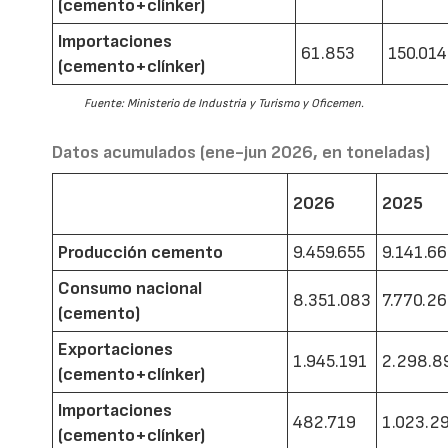
(cemento+clínker)
Importaciones
61.853
150.014
(cemento+clínker)
Fuente: Ministerio de Industria y Turismo y Oficemen.
Datos acumulados (ene-jun 2026, en toneladas)
2026
2025
Producción cemento
9.459.655
9.141.6
Consumo nacional
8.351.083
7.770.2
(cemento)
Exportaciones
1.945.191
2.298.8
(cemento+clínker)
Importaciones
482.719
1.023.2
(cemento+clínker)