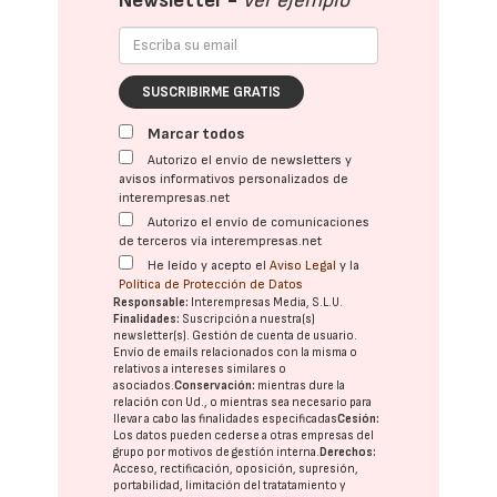
Newsletter -
Ver ejemplo
SUSCRIBIRME GRATIS
Marcar todos
Autorizo el envío de newsletters y
avisos informativos personalizados de
interempresas.net
Autorizo el envío de comunicaciones
de terceros vía interempresas.net
He leído y acepto el
Aviso Legal
y la
Política de Protección de Datos
Responsable:
Interempresas Media, S.L.U.
Finalidades:
Suscripción a nuestra(s)
newsletter(s). Gestión de cuenta de usuario.
Envío de emails relacionados con la misma o
relativos a intereses similares o
asociados.
Conservación:
mientras dure la
relación con Ud., o mientras sea necesario para
llevar a cabo las finalidades especificadas
Cesión:
Los datos pueden cederse a otras
empresas del
grupo
por motivos de gestión interna.
Derechos:
Acceso, rectificación, oposición, supresión,
portabilidad, limitación del tratatamiento y