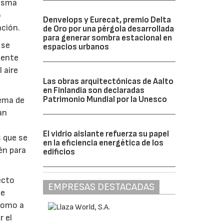
misma
o
Denvelops y Eurecat, premio Delta
ación.
de Oro por una pérgola desarrollada
para generar sombra estacional en
 se
espacios urbanos
mente
 aire
Las obras arquitectónicas de Aalto
en Finlandia son declaradas
Patrimonio Mundial por la Unesco
tema de
an
El vidrio aislante refuerza su papel
s que se
en la eficiencia energética de los
én para
edificios
ecto
EMPRESAS DESTACADAS
te
 como a
r el