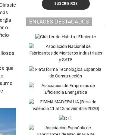
SUSCRIBIRSE
Classic
 más
ergía
ENLACES DESTACADOS
or o
ficio
llosos
os que
te
onsumo
ue