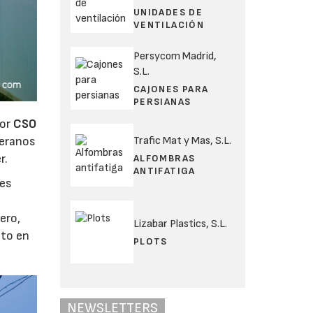
UNIDADES DE
VENTILACIÓN
Persycom Madrid,
S.L.
CAJONES PARA
PERSIANAS
por
CSO
Trafic Mat y Mas, S.L.
veranos
r.
ALFOMBRAS
ANTIFATIGA
les
ero,
Lizabar Plastics, S.L.
cto en
PLOTS
NEWSLETTERS