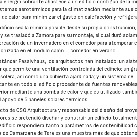
 energía sobrante abastece a un edificio contiguo de la 
sistemas aerotérmicos para la climatización mediante suel
de calor para minimizar el gasto en calefacción y refriger
edificio sea la mínima posible desde su propia construcción,
na y se trasladó a Zamora para su montaje, el cual duró sola
 creación de un invernadero en el comedor para atemperar el
ón cruzada en el módulo salón – comedor en verano.
 Estándar Passivhaus, los arquitectos han instalado: un sis
 que permite una ventilación controlada del edificio; un gr
solera, así como una cubierta ajardinada; y un sistema de
cante en todo el edificio procedente de fuentes renovable
terior mediante una bomba de calor y que es utilizado tambi
el apoyo de 5 paneles solares térmicos.
ecto de CSO Arquitectura y responsable del diseño del proy
res se pretendió diseñar y construir un edificio totalmen
o edificio respondiera tanto a parámetros de sostenibilidad
cia de Camarzana de Tera es una muestra más de que obtene