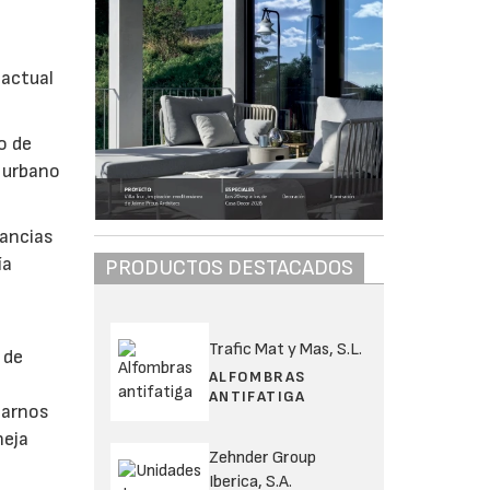
 actual
o de
o urbano
tancias
ía
PRODUCTOS DESTACADOS
Trafic Mat y Mas, S.L.
 de
ALFOMBRAS
ANTIFATIGA
earnos
neja
Zehnder Group
Iberica, S.A.