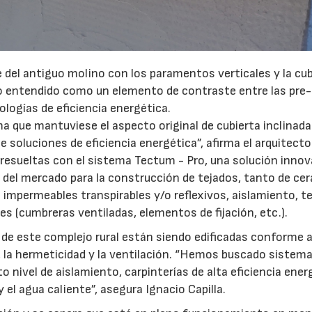
 del antiguo molino con los paramentos verticales y la cub
icio entendido como un elemento de contraste entre las pre-
ologías de eficiencia energética.
ma que mantuviese el aspecto original de cubierta inclinad
e soluciones de eficiencia energética”, afirma el arquitecto
resueltas con el sistema Tectum - Pro, una solución inno
 del mercado para la construcción de tejados, tanto de ce
mpermeables transpirables y/o reflexivos, aislamiento, te
(cumbreras ventiladas, elementos de fijación, etc.).
de este complejo rural están siendo edificadas conforme a
 la hermeticidad y la ventilación. “Hemos buscado sistem
o nivel de aislamiento, carpinterías de alta eficiencia ener
28/07/2026
30/07/2026
 el agua caliente”, asegura Ignacio Capilla.