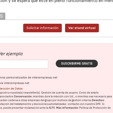
cción y se espera que esté en pleno funcionamiento en me
AS
Solicitar información
Ver stand virtual
Ver ejemplo
SUSCRIBIRME GRATIS
ativos personalizados de interempresas.net
vía interempresas.net
otección de Datos
pción a nuestra(s) newsletter(s). Gestión de cuenta de usuario. Envío de emails
o asociados.
Conservación:
mientras dure la relación con Ud., o mientras sea necesario para
ueden cederse a otras
empresas del grupo
por motivos de gestión interna.
Derechos:
imitación del tratatamiento y decisiones automatizadas:
contacte con nuestro DPD
. Si
nte, puede presentar reclamación ante la
AEPD
.
Más información:
Política de Protección de