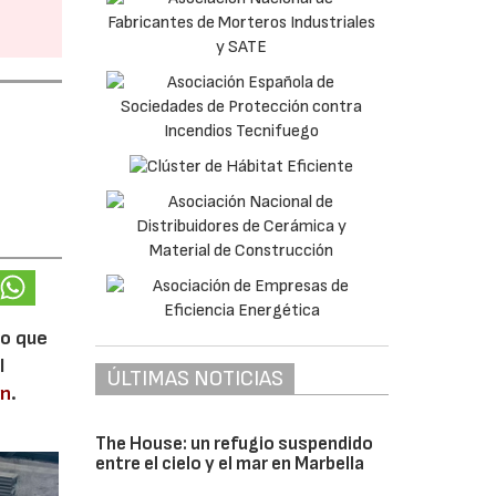
lo que
l
ÚLTIMAS NOTICIAS
en
.
The House: un refugio suspendido
entre el cielo y el mar en Marbella