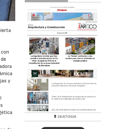
ierta
a con
 de
vadora
rámica
jas y
l
as
gética
28/07/2026