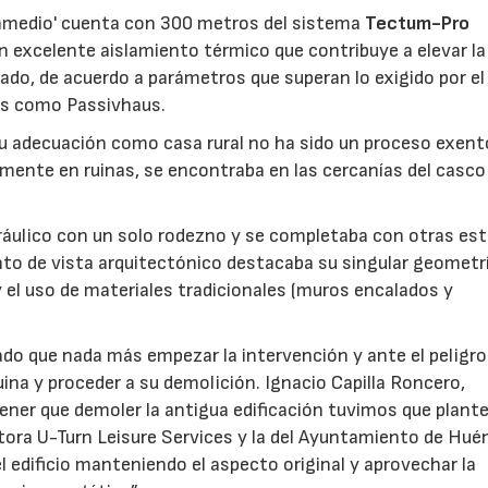
 Enmedio' cuenta con 300 metros del sistema
Tectum-Pro
n excelente aislamiento térmico que contribuye a elevar la
alado, de acuerdo a parámetros que superan lo exigido por el
os como Passivhaus.
 su adecuación como casa rural no ha sido un proceso exent
camente en ruinas, se encontraba en las cercanías del casc
dráulico con un solo rodezno y se completaba con otras es
nto de vista arquitectónico destacaba su singular geometr
 y el uso de materiales tradicionales (muros encalados y
tado que nada más empezar la intervención y ante el peligro
uina y proceder a su demolición. Ignacio Capilla Roncero,
tener que demoler la antigua edificación tuvimos que plant
motora U-Turn Leisure Services y la del Ayuntamiento de Hué
 edificio manteniendo el aspecto original y aprovechar la