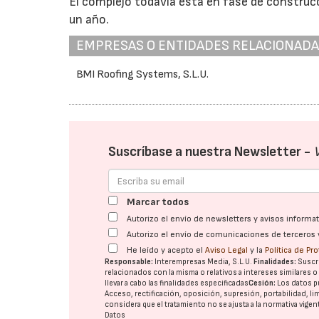
El complejo todavía está en fase de constru
un año.
EMPRESAS O ENTIDADES RELACIONAD
BMI Roofing Systems, S.L.U.
Suscríbase a nuestra Newsletter -
Marcar todos
Autorizo el envío de newsletters y avisos inform
Autorizo el envío de comunicaciones de terceros 
He leído y acepto el
Aviso Legal
y la
Política de Pr
Responsable:
Interempresas Media, S.L.U.
Finalidades:
Suscri
relacionados con la misma o relativos a intereses similares 
llevar a cabo las finalidades especificadas
Cesión:
Los datos p
Acceso, rectificación, oposición, supresión, portabilidad, l
considera que el tratamiento no se ajusta a la normativa vige
Datos