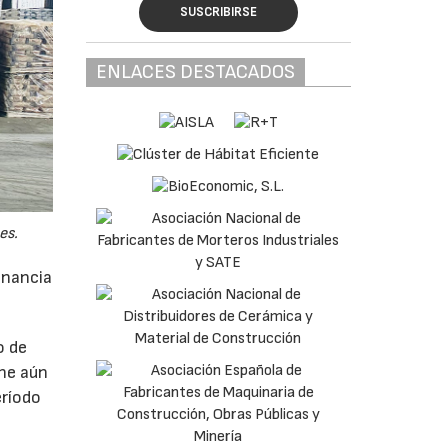
SUSCRIBIRSE
ENLACES DESTACADOS
es.
anancia
o de
ne aún
eríodo