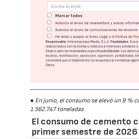
Marcar todos
Autorizo el envío de newsletters y avisos inform
Autorizo el envío de comunicaciones de terceros 
He leído y acepto el
Aviso Legal
y la
Política de Pr
Responsable:
Interempresas Media, S.L.U.
Finalidades:
Suscri
relacionados con la misma o relativos a intereses similares 
llevar a cabo las finalidades especificadas
Cesión:
Los datos p
Acceso, rectificación, oposición, supresión, portabilidad, l
considera que el tratamiento no se ajusta a la normativa vige
Datos
● En junio, el consumo se elevó un 9 % c
1.562.747 toneladas
El consumo de cemento cr
primer semestre de 2026