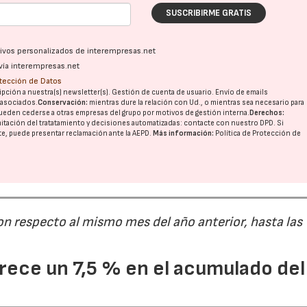
SUSCRIBIRME GRATIS
ativos personalizados de interempresas.net
vía interempresas.net
otección de Datos
pción a nuestra(s) newsletter(s). Gestión de cuenta de usuario. Envío de emails
o asociados.
Conservación:
mientras dure la relación con Ud., o mientras sea necesario para
ueden cederse a otras
empresas del grupo
por motivos de gestión interna.
Derechos:
imitación del tratatamiento y decisiones automatizadas:
contacte con nuestro DPD
. Si
nte, puede presentar reclamación ante la
AEPD
.
Más información:
Política de Protección de
on respecto al mismo mes del año anterior, hasta las
ece un 7,5 % en el acumulado del