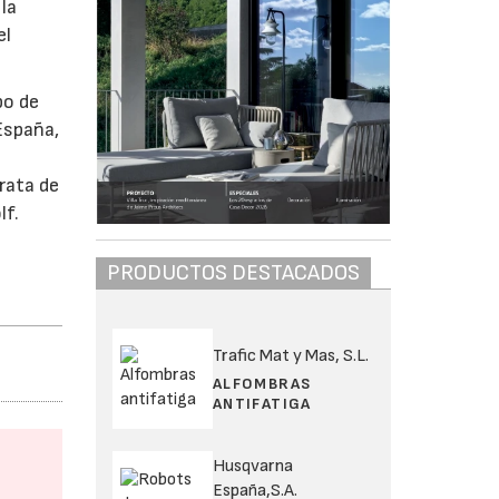
la
el
po de
España,
rata de
lf.
PRODUCTOS DESTACADOS
Trafic Mat y Mas, S.L.
ALFOMBRAS
ANTIFATIGA
Husqvarna
España,S.A.