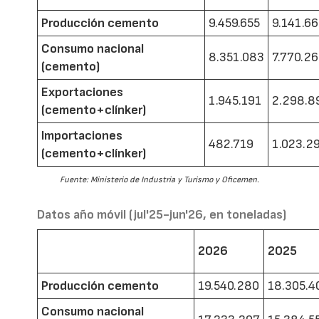
Producción cemento
9.459.655
9.141.6
Consumo nacional
8.351.083
7.770.2
(cemento)
Exportaciones
1.945.191
2.298.8
(cemento+clínker)
Importaciones
482.719
1.023.2
(cemento+clínker)
Fuente: Ministerio de Industria y Turismo y Oficemen.
Datos año móvil (jul'25-jun'26, en toneladas)
2026
2025
Producción cemento
19.540.280
18.305.4
Consumo nacional