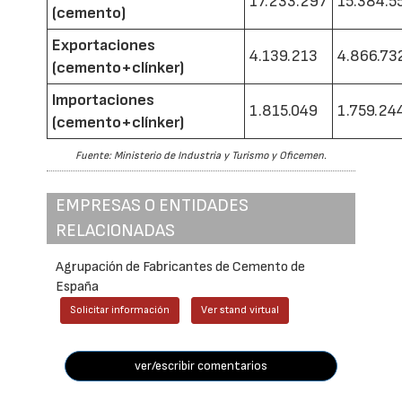
17.233.297
15.384.5
(cemento)
Exportaciones
4.139.213
4.866.73
(cemento+clínker)
Importaciones
1.815.049
1.759.24
(cemento+clínker)
Fuente: Ministerio de Industria y Turismo y Oficemen.
EMPRESAS O ENTIDADES
RELACIONADAS
Agrupación de Fabricantes de Cemento de
España
Solicitar información
Ver stand virtual
ver/escribir comentarios