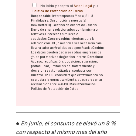
He leído y acepto el
Aviso Legal
y la
Política de Protección de Datos
Responsable:
Interempresas Media, S.L.U.
Finalidades:
Suscripción a nuestra(s)
newsletter(s). Gestión de cuenta de usuario.
Envío de emails relacionados con la misma o
relativos a intereses similares o
asociados.
Conservación:
mientras dure la
relación con Ud., o mientras sea necesario para
llevar a cabo las finalidades especificadas
Cesión:
Los datos pueden cederse a otras
empresas del
grupo
por motivos de gestión interna.
Derechos:
Acceso, rectificación, oposición, supresión,
portabilidad, limitación del tratatamiento y
decisiones automatizadas:
contacte con
nuestro DPD
. Si considera que el tratamiento no
se ajusta a la normativa vigente, puede presentar
reclamación ante la
AEPD
.
Más información:
Política de Protección de Datos
● En junio, el consumo se elevó un 9 %
con respecto al mismo mes del año