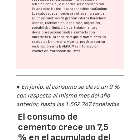
relación con Ud., o mientras sea necesario para
llevar a cabo las finalidades especificadas
Cesión:
Los datos pueden cederse a otras
empresas del
grupo
por motivos de gestión interna.
Derechos:
Acceso, rectificación, oposición, supresión,
portabilidad, limitación del tratatamiento y
decisiones automatizadas:
contacte con
nuestro DPD
. Si considera que el tratamiento no
se ajusta a la normativa vigente, puede presentar
reclamación ante la
AEPD
.
Más información:
Política de Protección de Datos
● En junio, el consumo se elevó un 9 %
con respecto al mismo mes del año
anterior, hasta las 1.562.747 toneladas
El consumo de
cemento crece un 7,5
% en el acumulado del