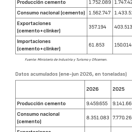
Producción cemento
1.752.089
1.747.4
Consumo nacional (cemento)
1.562.747
1.433.5
Exportaciones
357.194
403.51
(cemento+clínker)
Importaciones
61.853
150.014
(cemento+clínker)
Fuente: Ministerio de Industria y Turismo y Oficemen.
Datos acumulados (ene-jun 2026, en toneladas)
2026
2025
Producción cemento
9.459.655
9.141.6
Consumo nacional
8.351.083
7.770.2
(cemento)