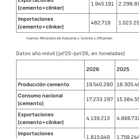
Exportaciones
1.945.191
2.298.8
(cemento+clínker)
Importaciones
482.719
1.023.2
(cemento+clínker)
Fuente: Ministerio de Industria y Turismo y Oficemen.
Datos año móvil (jul'25-jun'26, en toneladas)
2026
2025
Producción cemento
19.540.280
18.305.4
Consumo nacional
17.233.297
15.384.5
(cemento)
Exportaciones
4.139.213
4.866.73
(cemento+clínker)
Importaciones
1.815.049
1.759.24