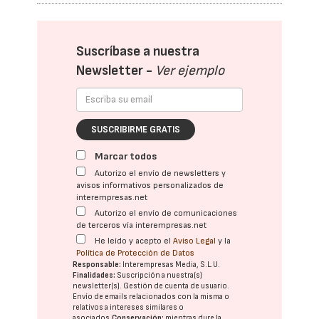
Suscríbase a nuestra
Newsletter -
Ver ejemplo
SUSCRIBIRME GRATIS
Marcar todos
Autorizo el envío de newsletters y
avisos informativos personalizados de
interempresas.net
Autorizo el envío de comunicaciones
de terceros vía interempresas.net
He leído y acepto el
Aviso Legal
y la
Política de Protección de Datos
Responsable:
Interempresas Media, S.L.U.
Finalidades:
Suscripción a nuestra(s)
newsletter(s). Gestión de cuenta de usuario.
Envío de emails relacionados con la misma o
relativos a intereses similares o
asociados.
Conservación:
mientras dure la