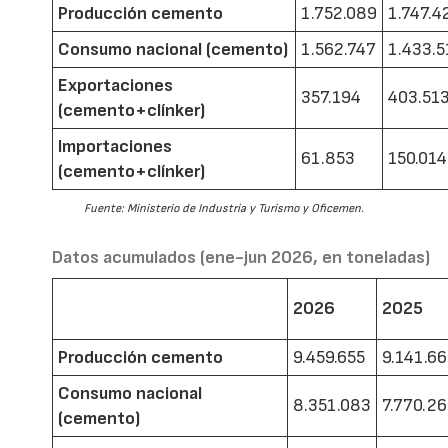
Producción cemento
1.752.089
1.747.4
Consumo nacional (cemento)
1.562.747
1.433.5
Exportaciones
357.194
403.51
(cemento+clínker)
Importaciones
61.853
150.014
(cemento+clínker)
Fuente: Ministerio de Industria y Turismo y Oficemen.
Datos acumulados (ene-jun 2026, en toneladas)
2026
2025
Producción cemento
9.459.655
9.141.6
Consumo nacional
8.351.083
7.770.2
(cemento)