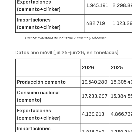
Exportaciones
1.945.191
2.298.8
(cemento+clínker)
Importaciones
482.719
1.023.2
(cemento+clínker)
Fuente: Ministerio de Industria y Turismo y Oficemen.
Datos año móvil (jul'25-jun'26, en toneladas)
2026
2025
Producción cemento
19.540.280
18.305.4
Consumo nacional
17.233.297
15.384.5
(cemento)
Exportaciones
4.139.213
4.866.73
(cemento+clínker)
Importaciones