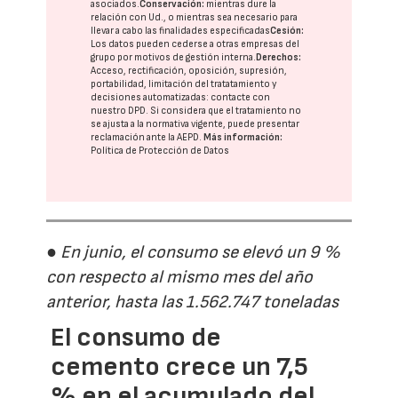
asociados.
Conservación:
mientras dure la
relación con Ud., o mientras sea necesario para
llevar a cabo las finalidades especificadas
Cesión:
Los datos pueden cederse a otras
empresas del
grupo
por motivos de gestión interna.
Derechos:
Acceso, rectificación, oposición, supresión,
portabilidad, limitación del tratatamiento y
decisiones automatizadas:
contacte con
nuestro DPD
. Si considera que el tratamiento no
se ajusta a la normativa vigente, puede presentar
reclamación ante la
AEPD
.
Más información:
Política de Protección de Datos
● En junio, el consumo se elevó un 9 %
con respecto al mismo mes del año
anterior, hasta las 1.562.747 toneladas
El consumo de
cemento crece un 7,5
% en el acumulado del