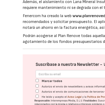
Además, el aislamiento con Lana Mineral Insuf
requiere mantenimiento ni se degrada con el 
Fenercom ha creado la web
www.planrenoved
recomendados y solicitar presupuesto. El apl
notará un ahorro en la factura energética, así
Podrán acogerse al Plan Renove todas aquellas
agotamiento de los fondos presupuestarios dis
Suscríbase a nuestra Newsletter -
Marcar todos
Autorizo el envío de newsletters y avisos inform
Autorizo el envío de comunicaciones de terceros 
He leído y acepto el
Aviso Legal
y la
Política de Pr
Responsable:
Interempresas Media, S.L.U.
Finalidades:
Suscri
relacionados con la misma o relativos a intereses similares 