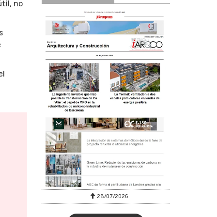
til, no
s
e
el
28/07/2026