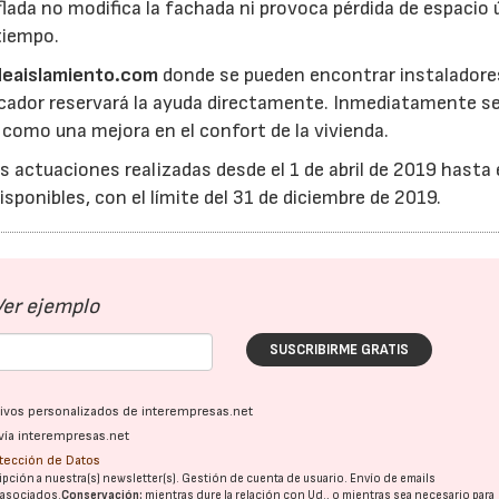
lada no modifica la fachada ni provoca pérdida de espacio ú
tiempo.
eaislamiento.com
donde se pueden encontrar instaladore
icador reservará la ayuda directamente. Inmediatamente s
 como una mejora en el confort de la vivienda.
 actuaciones realizadas desde el 1 de abril de 2019 hasta 
ponibles, con el límite del 31 de diciembre de 2019.
Ver ejemplo
SUSCRIBIRME GRATIS
ativos personalizados de interempresas.net
vía interempresas.net
28/07/2026
30/07/2026
otección de Datos
pción a nuestra(s) newsletter(s). Gestión de cuenta de usuario. Envío de emails
o asociados.
Conservación:
mientras dure la relación con Ud., o mientras sea necesario para