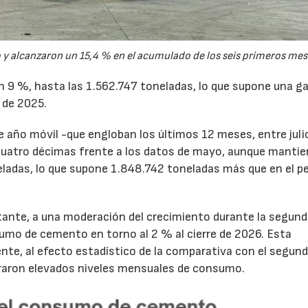
y alcanzaron un 15,4 % en el acumulado de los seis primeros mes
un 9 %, hasta las 1.562.747 toneladas, lo que supone una g
 de 2025.
de año móvil -que engloban los últimos 12 meses, entre juli
cuatro décimas frente a los datos de mayo, aunque mantie
ladas, lo que supone 1.848.742 toneladas más que en el p
tante, a una moderación del crecimiento durante la segun
sumo de cemento en torno al 2 % al cierre de 2026. Esta
nte, al efecto estadístico de la comparativa con el segun
traron elevados niveles mensuales de consumo.