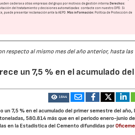
ueden cederse a otras
empresas del grupo
por motivos de gestión interna.
Derechos:
imitación del tratatamiento y decisiones automatizadas:
contacte con nuestro DPD
. Si
nte, puede presentar reclamación ante la
AEPD
.
Más información:
Política de Protección de
on respecto al mismo mes del año anterior, hasta las
ece un 7,5 % en el acumulado del
1644
 un 7,5 % en el acumulado del primer semestre del año, 
 toneladas, 580.814 más que en el periodo enero-junio de
adas en la Estadística del Cemento difundidas por
Oficem