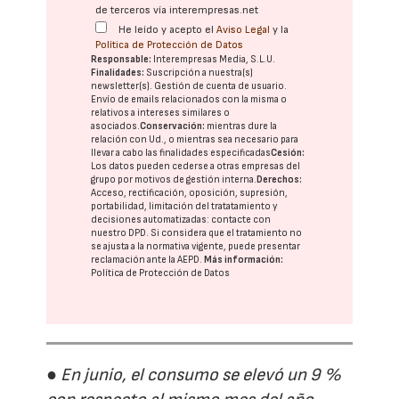
de terceros vía interempresas.net
He leído y acepto el
Aviso Legal
y la
Política de Protección de Datos
Responsable:
Interempresas Media, S.L.U.
Finalidades:
Suscripción a nuestra(s)
newsletter(s). Gestión de cuenta de usuario.
Envío de emails relacionados con la misma o
relativos a intereses similares o
asociados.
Conservación:
mientras dure la
relación con Ud., o mientras sea necesario para
llevar a cabo las finalidades especificadas
Cesión:
Los datos pueden cederse a otras
empresas del
grupo
por motivos de gestión interna.
Derechos:
Acceso, rectificación, oposición, supresión,
portabilidad, limitación del tratatamiento y
decisiones automatizadas:
contacte con
nuestro DPD
. Si considera que el tratamiento no
se ajusta a la normativa vigente, puede presentar
reclamación ante la
AEPD
.
Más información:
Política de Protección de Datos
● En junio, el consumo se elevó un 9 %