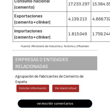
Consumo nacional
17.233.297
15.384.5
(cemento)
Exportaciones
4.139.213
4.866.73
(cemento+clínker)
Importaciones
1.815.049
1.759.24
(cemento+clínker)
Fuente: Ministerio de Industria y Turismo y Oficemen.
EMPRESAS O ENTIDADES
RELACIONADAS
Agrupación de Fabricantes de Cemento de
España
Solicitar información
Ver stand virtual
ver/escribir comentarios