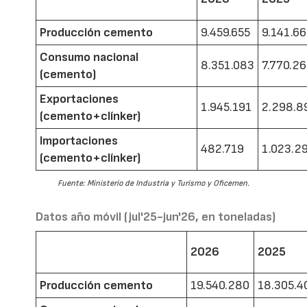
Producción cemento
9.459.655
9.141.6
Consumo nacional
8.351.083
7.770.2
(cemento)
Exportaciones
1.945.191
2.298.8
(cemento+clínker)
Importaciones
482.719
1.023.2
(cemento+clínker)
Fuente: Ministerio de Industria y Turismo y Oficemen.
Datos año móvil (jul'25-jun'26, en toneladas)
2026
2025
Producción cemento
19.540.280
18.305.4