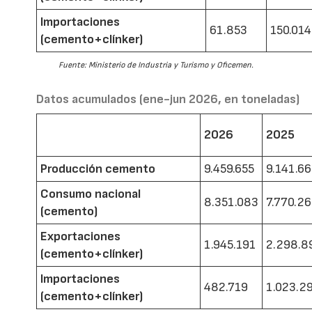
Importaciones
61.853
150.014
(cemento+clínker)
Fuente: Ministerio de Industria y Turismo y Oficemen.
Datos acumulados (ene-jun 2026, en toneladas)
2026
2025
Producción cemento
9.459.655
9.141.6
Consumo nacional
8.351.083
7.770.2
(cemento)
Exportaciones
1.945.191
2.298.8
(cemento+clínker)
Importaciones
482.719
1.023.2
(cemento+clínker)