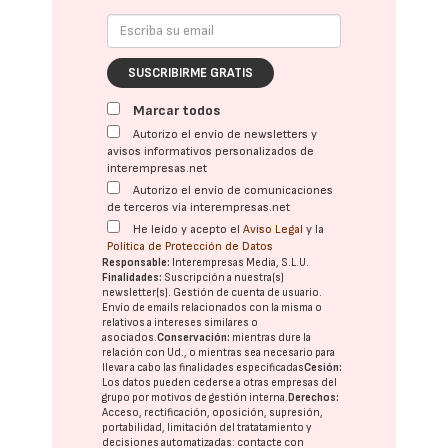
SUSCRIBIRME GRATIS
Marcar todos
Autorizo el envío de newsletters y
avisos informativos personalizados de
interempresas.net
Autorizo el envío de comunicaciones
de terceros vía interempresas.net
He leído y acepto el
Aviso Legal
y la
Política de Protección de Datos
Responsable:
Interempresas Media, S.L.U.
Finalidades:
Suscripción a nuestra(s)
newsletter(s). Gestión de cuenta de usuario.
Envío de emails relacionados con la misma o
relativos a intereses similares o
asociados.
Conservación:
mientras dure la
relación con Ud., o mientras sea necesario para
llevar a cabo las finalidades especificadas
Cesión:
Los datos pueden cederse a otras
empresas del
grupo
por motivos de gestión interna.
Derechos:
Acceso, rectificación, oposición, supresión,
portabilidad, limitación del tratatamiento y
decisiones automatizadas:
contacte con