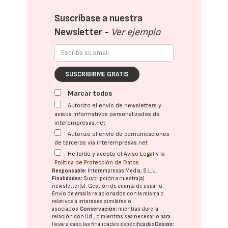
Suscríbase a nuestra
Newsletter -
Ver ejemplo
SUSCRIBIRME GRATIS
Marcar todos
Autorizo el envío de newsletters y
avisos informativos personalizados de
interempresas.net
Autorizo el envío de comunicaciones
de terceros vía interempresas.net
He leído y acepto el
Aviso Legal
y la
Política de Protección de Datos
Responsable:
Interempresas Media, S.L.U.
Finalidades:
Suscripción a nuestra(s)
newsletter(s). Gestión de cuenta de usuario.
Envío de emails relacionados con la misma o
relativos a intereses similares o
asociados.
Conservación:
mientras dure la
relación con Ud., o mientras sea necesario para
llevar a cabo las finalidades especificadas
Cesión: