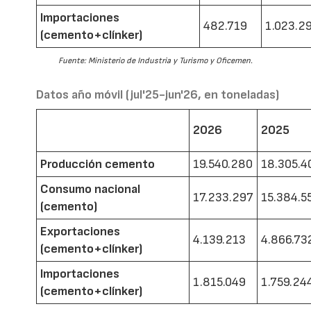
Importaciones
482.719
1.023.2
(cemento+clínker)
Fuente: Ministerio de Industria y Turismo y Oficemen.
Datos año móvil (jul'25-jun'26, en toneladas)
2026
2025
Producción cemento
19.540.280
18.305.4
Consumo nacional
17.233.297
15.384.5
(cemento)
Exportaciones
4.139.213
4.866.73
(cemento+clínker)
Importaciones
1.815.049
1.759.24
(cemento+clínker)