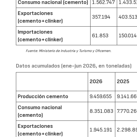
Consumo nacional (cemento)
1.562.747
1.433.5
Exportaciones
357.194
403.51
(cemento+clínker)
Importaciones
61.853
150.014
(cemento+clínker)
Fuente: Ministerio de Industria y Turismo y Oficemen.
Datos acumulados (ene-jun 2026, en toneladas)
2026
2025
Producción cemento
9.459.655
9.141.6
Consumo nacional
8.351.083
7.770.2
(cemento)
Exportaciones
1.945.191
2.298.8
(cemento+clínker)