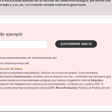
es e instituciones públicas con la voluntad del compromiso ecológico, que buscan una
energía y, a su vez, una inversión rentable totalmente garantizada.
Ver ejemplo
SUSCRIBIRME GRATIS
ativos personalizados de interempresas.net
vía interempresas.net
otección de Datos
pción a nuestra(s) newsletter(s). Gestión de cuenta de usuario. Envío de emails
o asociados.
Conservación:
mientras dure la relación con Ud., o mientras sea necesario para
ueden cederse a otras
empresas del grupo
por motivos de gestión interna.
Derechos:
imitación del tratatamiento y decisiones automatizadas:
contacte con nuestro DPD
. Si
nte, puede presentar reclamación ante la
AEPD
.
Más información:
Política de Protección de