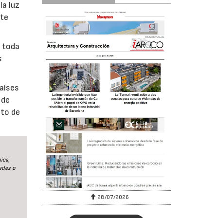
la luz
rte
r toda
s
países
 de
nto de
ica,
ades o
28/07/2026