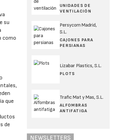
UNIDADES DE
VENTILACIÓN
eva
e su
Persycom Madrid,
a
S.L.
ón como
CAJONES PARA
PERSIANAS
Lizabar Plastics, S.L.
PLOTS
 o
ntales,
eden
Trafic Mat y Mas, S.L.
ía que
ALFOMBRAS
ANTIFATIGA
oductos
es de
NEWSLETTERS