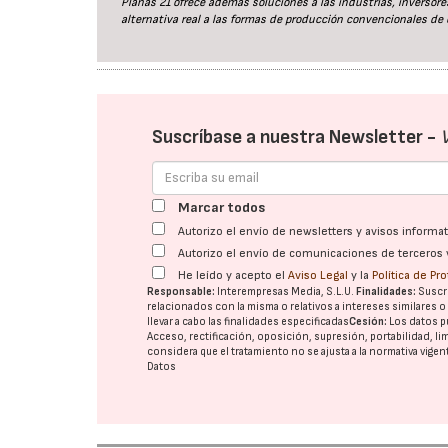
Planas 21 ofrece además soluciones a las industrias, inversor
alternativa real a las formas de producción convencionales de 
Suscríbase a nuestra Newsletter -
Marcar todos
Autorizo el envío de newsletters y avisos inform
Autorizo el envío de comunicaciones de terceros 
He leído y acepto el
Aviso Legal
y la
Política de Pr
Responsable:
Interempresas Media, S.L.U.
Finalidades:
Suscri
relacionados con la misma o relativos a intereses similares 
llevar a cabo las finalidades especificadas
Cesión:
Los datos p
Acceso, rectificación, oposición, supresión, portabilidad, l
considera que el tratamiento no se ajusta a la normativa vige
Datos