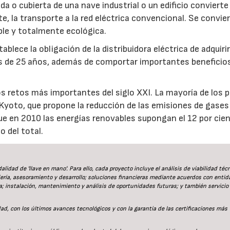
a o cubierta de una nave industrial o un edificio convierte 
te, la transporte a la red eléctrica convencional. Se convie
ble y totalmente ecológica.
ablece la obligación de la distribuidora eléctrica de adquiri
ás de 25 años, además de comportar importantes beneficio
s retos más importantes del siglo XXI. La mayoría de los 
 Kyoto, que propone la reducción de las emisiones de gases
ue en 2010 las energías renovables supongan el 12 por cie
o del total.
lidad de 'llave en mano'. Para ello, cada proyecto incluye el análisis de viabilidad técn
iería, asesoramiento y desarrollo; soluciones financieras mediante acuerdos con entid
a; instalación, mantenimiento y análisis de oportunidades futuras; y también servicio
28/07/2026
30/07/2026
ad, con los últimos avances tecnológicos y con la garantía de las certificaciones más