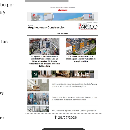
abo por
a y
ntas
os
 en
28/07/2026