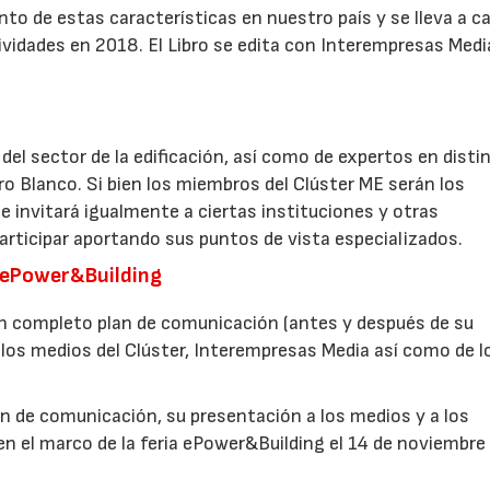
nto de estas características en nuestro país y se lleva a c
ividades en 2018. El Libro se edita con Interempresas Medi
 del sector de la edificación, así como de expertos en disti
o Blanco. Si bien los miembros del Clúster ME serán los
e invitará igualmente a ciertas instituciones y otras
articipar aportando sus puntos de vista especializados.
n ePower&Building
 un completo plan de comunicación (antes y después de su
 los medios del Clúster, Interempresas Media así como de l
an de comunicación, su presentación a los medios y a los
 en el marco de la feria ePower&Building el 14 de noviembre
28/07/2026
30/07/2026