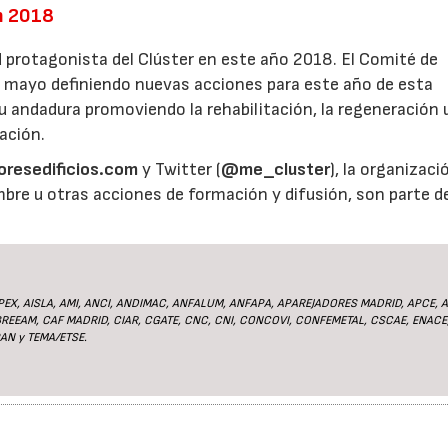
en 2018
dad protagonista del Clúster en este año 2018. El Comité de
de mayo definiendo nuevas acciones para este año de esta
su andadura promoviendo la rehabilitación, la regeneración 
cación.
resedificios.com
y Twitter (
@me_cluster
), la organizaci
bre u otras acciones de formación y difusión, son parte de
IPEX, AISLA, AMI, ANCI, ANDIMAC, ANFALUM, ANFAPA, APAREJADORES MADRID, APCE, A
EEAM, CAF MADRID, CIAR, CGATE, CNC, CNI, CONCOVI, CONFEMETAL, CSCAE, ENACE
PAN y TEMA/ETSE.