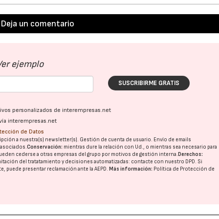
Deja un comentario
Ver ejemplo
SUSCRIBIRME GRATIS
ativos personalizados de interempresas.net
vía interempresas.net
otección de Datos
pción a nuestra(s) newsletter(s). Gestión de cuenta de usuario. Envío de emails
o asociados.
Conservación:
mientras dure la relación con Ud., o mientras sea necesario para
ueden cederse a otras
empresas del grupo
por motivos de gestión interna.
Derechos:
imitación del tratatamiento y decisiones automatizadas:
contacte con nuestro DPD
. Si
nte, puede presentar reclamación ante la
AEPD
.
Más información:
Política de Protección de