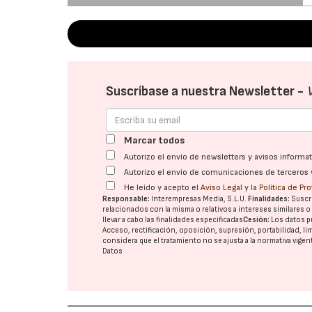
Suscríbase a nuestra Newsletter -
Marcar todos
Autorizo el envío de newsletters y avisos inform
Autorizo el envío de comunicaciones de terceros 
He leído y acepto el
Aviso Legal
y la
Política de Pr
Responsable:
Interempresas Media, S.L.U.
Finalidades:
Suscri
relacionados con la misma o relativos a intereses similares 
llevar a cabo las finalidades especificadas
Cesión:
Los datos p
Acceso, rectificación, oposición, supresión, portabilidad, l
considera que el tratamiento no se ajusta a la normativa vige
Datos