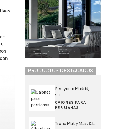
tivas
 en
o,
sos
 con
PRODUCTOS DESTACADOS
Persycom Madrid,
S.L.
CAJONES PARA
PERSIANAS
Trafic Mat y Mas, S.L.