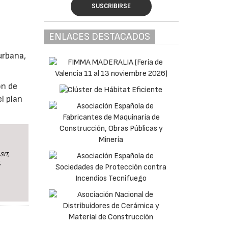
SUSCRIBIRSE
ENLACES DESTACADOS
urbana,
ón de
l plan
SIT,
,