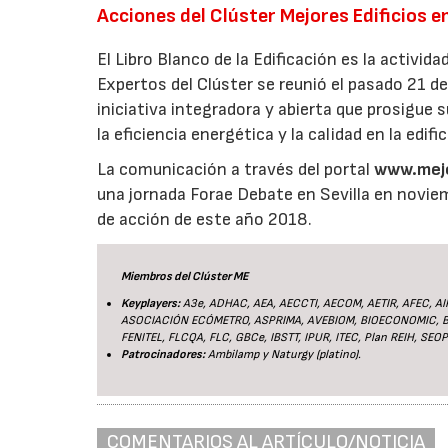
Acciones del Clúster Mejores Edificios 
El Libro Blanco de la Edificación es la activi
Expertos del Clúster se reunió el pasado 21 
iniciativa integradora y abierta que prosigue 
la eficiencia energética y la calidad en la edifi
La comunicación a través del portal
www.mejo
una jornada Forae Debate en Sevilla en noviem
de acción de este año 2018.
Miembros del Clúster ME
Keyplayers:
A3e, ADHAC, AEA, AECCTI, AECOM, AETIR, AFEC, A
ASOCIACIÓN ECÓMETRO, ASPRIMA, AVEBIOM, BIOECONOMIC, BR
FENITEL, FLCQA, FLC, GBCe, IBSTT, IPUR, ITEC, Plan REIH, SEO
Patrocinadores:
Ambilamp y Naturgy (platino).
COMENTARIOS AL ARTÍCULO/NOTICIA