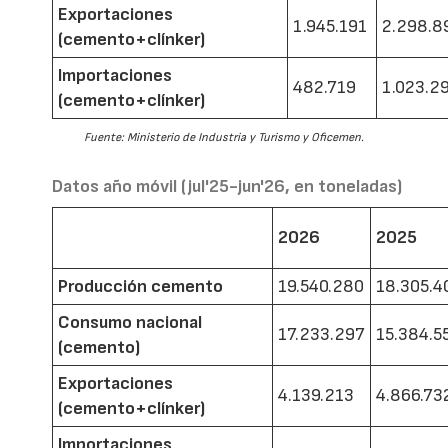
Exportaciones
1.945.191
2.298.8
(cemento+clínker)
Importaciones
482.719
1.023.2
(cemento+clínker)
Fuente: Ministerio de Industria y Turismo y Oficemen.
Datos año móvil (jul'25-jun'26, en toneladas)
2026
2025
Producción cemento
19.540.280
18.305.4
Consumo nacional
17.233.297
15.384.5
(cemento)
Exportaciones
4.139.213
4.866.73
(cemento+clínker)
Importaciones