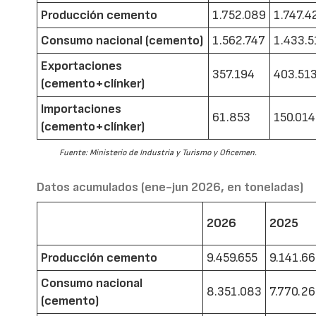
Producción cemento
1.752.089
1.747.4
Consumo nacional (cemento)
1.562.747
1.433.5
Exportaciones
357.194
403.51
(cemento+clínker)
Importaciones
61.853
150.014
(cemento+clínker)
Fuente: Ministerio de Industria y Turismo y Oficemen.
Datos acumulados (ene-jun 2026, en toneladas)
2026
2025
Producción cemento
9.459.655
9.141.6
Consumo nacional
8.351.083
7.770.2
(cemento)