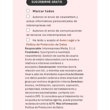
SUSCRIBIRME GRATIS
Marcar todos
Autorizo el envío de newsletters y
avisos informativos personalizados de
interempresas.net
Autorizo el envío de comunicaciones
de terceros vía interempresas.net
He leído y acepto el
Aviso Legal
y la
Política de Protección de Datos
Responsable:
Interempresas Media, S.L.U.
Finalidades:
Suscripción a nuestra(s)
newsletter(s). Gestión de cuenta de usuario.
Envío de emails relacionados con la misma o
relativos a intereses similares o
asociados.
Conservación:
mientras dure la
relación con Ud., o mientras sea necesario para
llevar a cabo las finalidades especificadas
Cesión:
Los datos pueden cederse a otras
empresas del
grupo
por motivos de gestión interna.
Derechos:
Acceso, rectificación, oposición, supresión,
portabilidad, limitación del tratatamiento y
decisiones automatizadas:
contacte con
nuestro DPD
. Si considera que el tratamiento no
se ajusta a la normativa vigente, puede presentar
reclamación ante la
AEPD
.
Más información:
Política de Protección de Datos