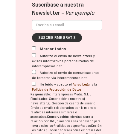
Suscríbase a nuestra
Newsletter -
Ver ejemplo
SUSCRIBIRME GRATIS
Marcar todos
Autorizo el envío de newsletters y
avisos informativos personalizados de
interempresas.net
Autorizo el envío de comunicaciones
de terceros vía interempresas.net
He leído y acepto el
Aviso Legal
y la
Política de Protección de Datos
Responsable:
Interempresas Media, S.L.U.
Finalidades:
Suscripción a nuestra(s)
newsletter(s). Gestión de cuenta de usuario.
Envío de emails relacionados con la misma o
relativos a intereses similares o
asociados.
Conservación:
mientras dure la
relación con Ud., o mientras sea necesario para
llevar a cabo las finalidades especificadas
Cesión:
Los datos pueden cederse a otras
empresas del