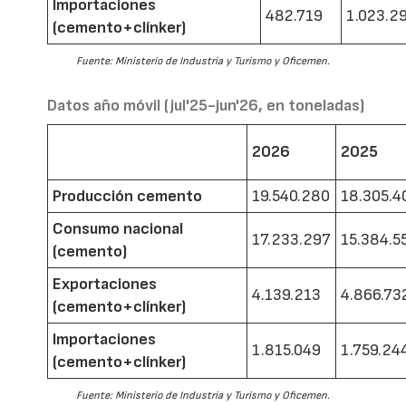
Importaciones
482.719
1.023.2
(cemento+clínker)
Fuente: Ministerio de Industria y Turismo y Oficemen.
Datos año móvil (jul'25-jun'26, en toneladas)
2026
2025
Producción cemento
19.540.280
18.305.4
Consumo nacional
17.233.297
15.384.5
(cemento)
Exportaciones
4.139.213
4.866.73
(cemento+clínker)
Importaciones
1.815.049
1.759.24
(cemento+clínker)
Fuente: Ministerio de Industria y Turismo y Oficemen.