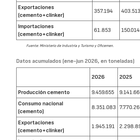
Exportaciones
357.194
403.51
(cemento+clínker)
Importaciones
61.853
150.014
(cemento+clínker)
Fuente: Ministerio de Industria y Turismo y Oficemen.
Datos acumulados (ene-jun 2026, en toneladas)
2026
2025
Producción cemento
9.459.655
9.141.6
Consumo nacional
8.351.083
7.770.2
(cemento)
Exportaciones
1.945.191
2.298.8
(cemento+clínker)