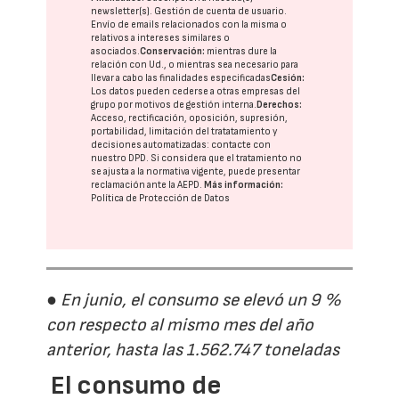
newsletter(s). Gestión de cuenta de usuario.
Envío de emails relacionados con la misma o
relativos a intereses similares o
asociados.
Conservación:
mientras dure la
relación con Ud., o mientras sea necesario para
llevar a cabo las finalidades especificadas
Cesión:
Los datos pueden cederse a otras
empresas del
grupo
por motivos de gestión interna.
Derechos:
Acceso, rectificación, oposición, supresión,
portabilidad, limitación del tratatamiento y
decisiones automatizadas:
contacte con
nuestro DPD
. Si considera que el tratamiento no
se ajusta a la normativa vigente, puede presentar
reclamación ante la
AEPD
.
Más información:
Política de Protección de Datos
● En junio, el consumo se elevó un 9 %
con respecto al mismo mes del año
anterior, hasta las 1.562.747 toneladas
El consumo de