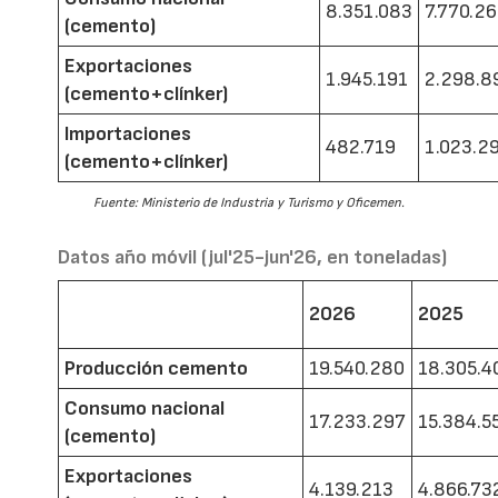
8.351.083
7.770.2
(cemento)
Exportaciones
1.945.191
2.298.8
(cemento+clínker)
Importaciones
482.719
1.023.2
(cemento+clínker)
Fuente: Ministerio de Industria y Turismo y Oficemen.
Datos año móvil (jul'25-jun'26, en toneladas)
2026
2025
Producción cemento
19.540.280
18.305.4
Consumo nacional
17.233.297
15.384.5
(cemento)
Exportaciones
4.139.213
4.866.73