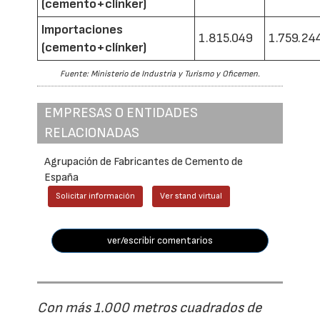
(cemento+clínker)
Importaciones
1.815.049
1.759.24
(cemento+clínker)
Fuente: Ministerio de Industria y Turismo y Oficemen.
EMPRESAS O ENTIDADES
RELACIONADAS
Agrupación de Fabricantes de Cemento de
España
Solicitar información
Ver stand virtual
ver/escribir comentarios
Con más 1.000 metros cuadrados de