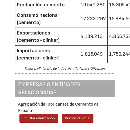
Producción cemento
19.540.280
18.305.4
Consumo nacional
17.233.297
15.384.5
(cemento)
Exportaciones
4.139.213
4.866.73
(cemento+clínker)
Importaciones
1.815.049
1.759.24
(cemento+clínker)
Fuente: Ministerio de Industria y Turismo y Oficemen.
EMPRESAS O ENTIDADES
RELACIONADAS
Agrupación de Fabricantes de Cemento de
España
Solicitar información
Ver stand virtual