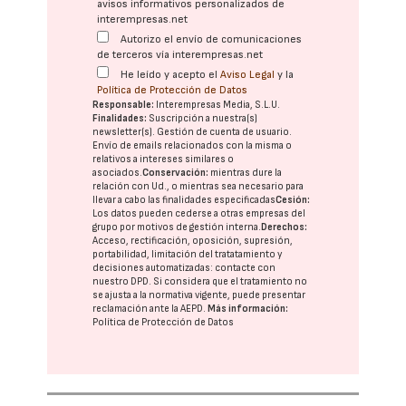
avisos informativos personalizados de
interempresas.net
Autorizo el envío de comunicaciones
de terceros vía interempresas.net
He leído y acepto el
Aviso Legal
y la
Política de Protección de Datos
Responsable:
Interempresas Media, S.L.U.
Finalidades:
Suscripción a nuestra(s)
newsletter(s). Gestión de cuenta de usuario.
Envío de emails relacionados con la misma o
relativos a intereses similares o
asociados.
Conservación:
mientras dure la
relación con Ud., o mientras sea necesario para
llevar a cabo las finalidades especificadas
Cesión:
Los datos pueden cederse a otras
empresas del
grupo
por motivos de gestión interna.
Derechos:
Acceso, rectificación, oposición, supresión,
portabilidad, limitación del tratatamiento y
decisiones automatizadas:
contacte con
nuestro DPD
. Si considera que el tratamiento no
se ajusta a la normativa vigente, puede presentar
reclamación ante la
AEPD
.
Más información:
Política de Protección de Datos