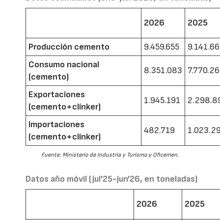
2026
2025
Producción cemento
9.459.655
9.141.6
Consumo nacional
8.351.083
7.770.2
(cemento)
Exportaciones
1.945.191
2.298.8
(cemento+clínker)
Importaciones
482.719
1.023.2
(cemento+clínker)
Fuente: Ministerio de Industria y Turismo y Oficemen.
Datos año móvil (jul'25-jun'26, en toneladas)
2026
2025