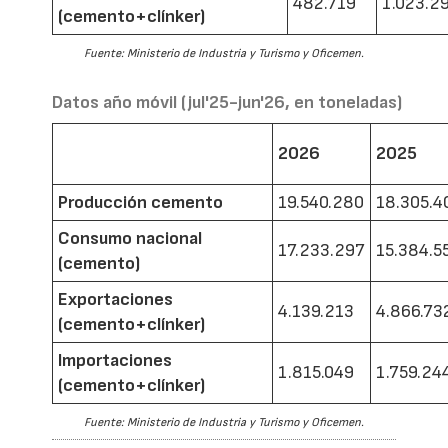
482.719
1.023.2
(cemento+clínker)
Fuente: Ministerio de Industria y Turismo y Oficemen.
Datos año móvil (jul'25-jun'26, en toneladas)
2026
2025
Producción cemento
19.540.280
18.305.4
Consumo nacional
17.233.297
15.384.5
(cemento)
Exportaciones
4.139.213
4.866.73
(cemento+clínker)
Importaciones
1.815.049
1.759.24
(cemento+clínker)
Fuente: Ministerio de Industria y Turismo y Oficemen.