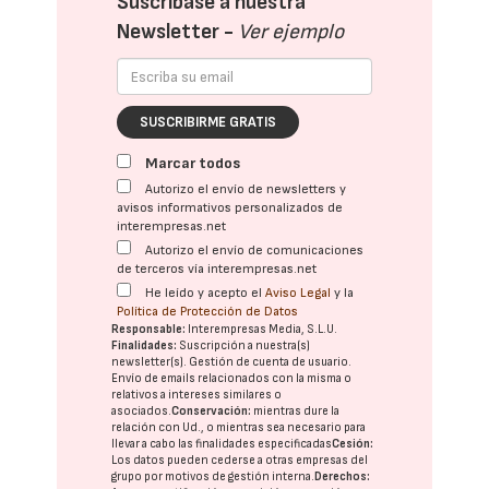
Suscríbase a nuestra
Newsletter -
Ver ejemplo
SUSCRIBIRME GRATIS
Marcar todos
Autorizo el envío de newsletters y
avisos informativos personalizados de
interempresas.net
Autorizo el envío de comunicaciones
de terceros vía interempresas.net
He leído y acepto el
Aviso Legal
y la
Política de Protección de Datos
Responsable:
Interempresas Media, S.L.U.
Finalidades:
Suscripción a nuestra(s)
newsletter(s). Gestión de cuenta de usuario.
Envío de emails relacionados con la misma o
relativos a intereses similares o
asociados.
Conservación:
mientras dure la
relación con Ud., o mientras sea necesario para
llevar a cabo las finalidades especificadas
Cesión:
Los datos pueden cederse a otras
empresas del
grupo
por motivos de gestión interna.
Derechos: