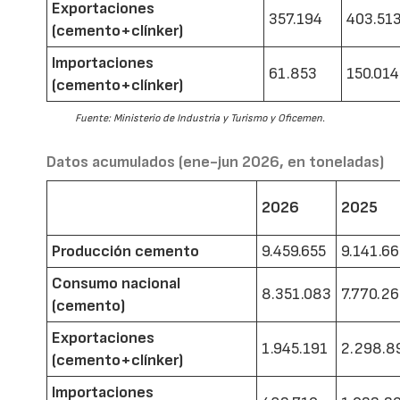
Exportaciones
357.194
403.51
(cemento+clínker)
Importaciones
61.853
150.014
(cemento+clínker)
Fuente: Ministerio de Industria y Turismo y Oficemen.
Datos acumulados (ene-jun 2026, en toneladas)
2026
2025
Producción cemento
9.459.655
9.141.6
Consumo nacional
8.351.083
7.770.2
(cemento)
Exportaciones
1.945.191
2.298.8
(cemento+clínker)
Importaciones