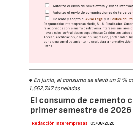
Autorizo el envío de newsletters y avisos inform
Autorizo el envío de comunicaciones de terceros 
He leído y acepto el
Aviso Legal
y la
Política de Pr
Responsable:
Interempresas Media, S.L.U.
Finalidades:
Suscri
relacionados con la misma o relativos a intereses similares 
llevar a cabo las finalidades especificadas
Cesión:
Los datos p
Acceso, rectificación, oposición, supresión, portabilidad, l
considera que el tratamiento no se ajusta a la normativa vige
Datos
● En junio, el consumo se elevó un 9 % c
1.562.747 toneladas
El consumo de cemento cr
primer semestre de 2026
Redacción Interempresas
05/08/2026