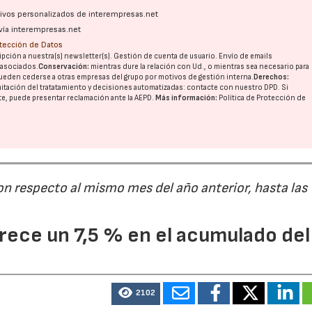
ativos personalizados de interempresas.net
vía interempresas.net
otección de Datos
pción a nuestra(s) newsletter(s). Gestión de cuenta de usuario. Envío de emails
o asociados.
Conservación:
mientras dure la relación con Ud., o mientras sea necesario para
ueden cederse a otras
empresas del grupo
por motivos de gestión interna.
Derechos:
imitación del tratatamiento y decisiones automatizadas:
contacte con nuestro DPD
. Si
nte, puede presentar reclamación ante la
AEPD
.
Más información:
Política de Protección de
on respecto al mismo mes del año anterior, hasta las
ece un 7,5 % en el acumulado del
28/07/2026
30/07/2026
2102