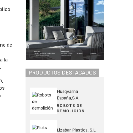
blico
one de
a la
.
PRODUCTOS DESTACADOS
a,
los
Husqvarna
a
España,S.A.
ROBOTS DE
DEMOLICIÓN
Lizabar Plastics, S.L.