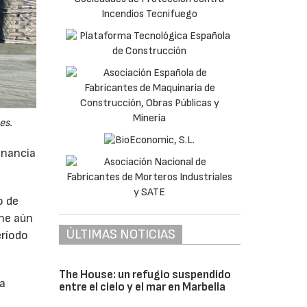
es.
anancia
o de
ne aún
ÚLTIMAS NOTICIAS
eríodo
The House: un refugio suspendido
da
entre el cielo y el mar en Marbella