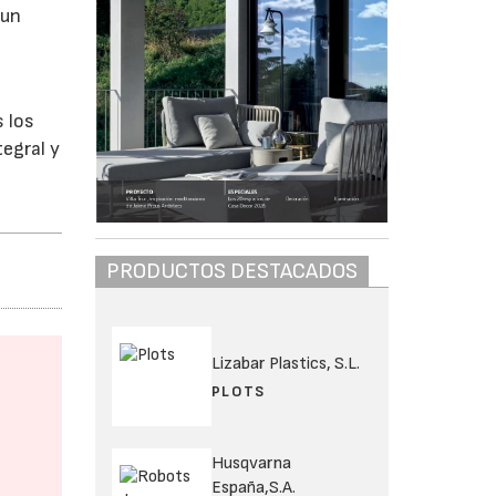
 un
s los
tegral y
PRODUCTOS DESTACADOS
Lizabar Plastics, S.L.
PLOTS
Husqvarna
España,S.A.