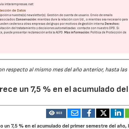
vía interempresas.net
otección de Datos
pción a nuestra(s) newsletter(s). Gestión de cuenta de usuario. Envío de emails
o asociados.
Conservación:
mientras dure la relación con Ud., o mientras sea necesario para
ueden cederse a otras
empresas del grupo
por motivos de gestión interna.
Derechos:
imitación del tratatamiento y decisiones automatizadas:
contacte con nuestro DPD
. Si
nte, puede presentar reclamación ante la
AEPD
.
Más información:
Política de Protección de
on respecto al mismo mes del año anterior, hasta las
ece un 7,5 % en el acumulado del
903
 un 7,5 % en el acumulado del primer semestre del año, 