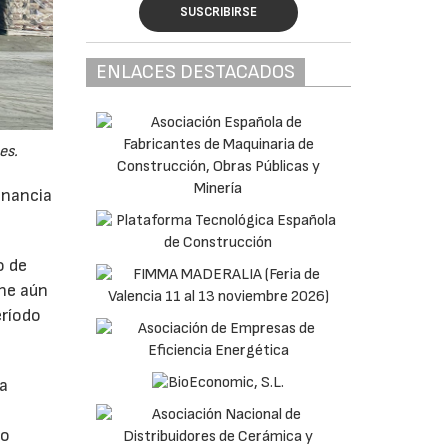
SUSCRIBIRSE
ENLACES DESTACADOS
es.
anancia
o de
ne aún
eríodo
da
do