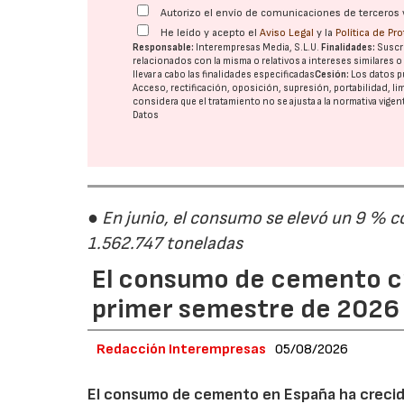
Autorizo el envío de comunicaciones de terceros 
He leído y acepto el
Aviso Legal
y la
Política de Pr
Responsable:
Interempresas Media, S.L.U.
Finalidades:
Suscri
relacionados con la misma o relativos a intereses similares 
llevar a cabo las finalidades especificadas
Cesión:
Los datos p
Acceso, rectificación, oposición, supresión, portabilidad, l
considera que el tratamiento no se ajusta a la normativa vige
Datos
● En junio, el consumo se elevó un 9 % c
1.562.747 toneladas
El consumo de cemento cr
primer semestre de 2026
Redacción Interempresas
05/08/2026
El consumo de cemento en España ha crecido