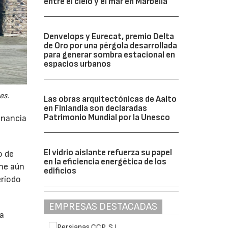
entre el cielo y el mar en Marbella
Denvelops y Eurecat, premio Delta
de Oro por una pérgola desarrollada
para generar sombra estacional en
espacios urbanos
es.
Las obras arquitectónicas de Aalto
en Finlandia son declaradas
Patrimonio Mundial por la Unesco
anancia
El vidrio aislante refuerza su papel
o de
en la eficiencia energética de los
ne aún
edificios
eríodo
EMPRESAS DESTACADAS
da