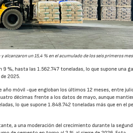
y alcanzaron un 15,4 % en el acumulado de los seis primeros mes
un 9 %, hasta las 1.562.747 toneladas, lo que supone una g
 de 2025.
de año móvil -que engloban los últimos 12 meses, entre juli
cuatro décimas frente a los datos de mayo, aunque mantie
ladas, lo que supone 1.848.742 toneladas más que en el p
tante, a una moderación del crecimiento durante la segun
sumo de cemento en torno al 2 % al cierre de 2026. Esta