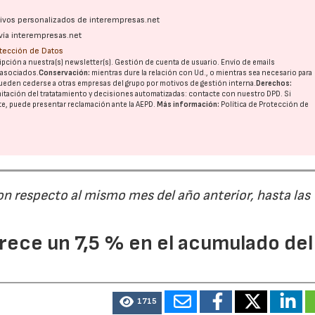
ativos personalizados de interempresas.net
vía interempresas.net
otección de Datos
pción a nuestra(s) newsletter(s). Gestión de cuenta de usuario. Envío de emails
o asociados.
Conservación:
mientras dure la relación con Ud., o mientras sea necesario para
ueden cederse a otras
empresas del grupo
por motivos de gestión interna.
Derechos:
imitación del tratatamiento y decisiones automatizadas:
contacte con nuestro DPD
. Si
nte, puede presentar reclamación ante la
AEPD
.
Más información:
Política de Protección de
on respecto al mismo mes del año anterior, hasta las
ece un 7,5 % en el acumulado del
1715