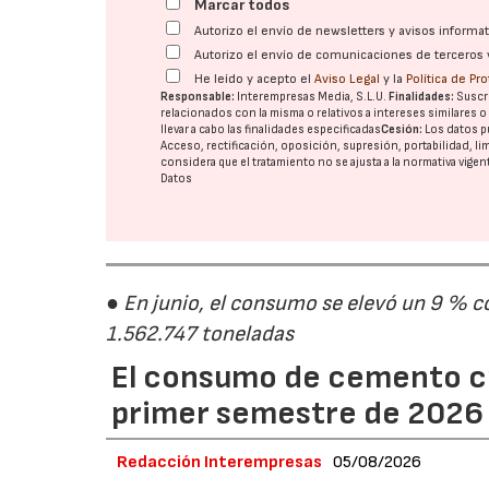
Marcar todos
Autorizo el envío de newsletters y avisos inform
Autorizo el envío de comunicaciones de terceros 
He leído y acepto el
Aviso Legal
y la
Política de Pr
Responsable:
Interempresas Media, S.L.U.
Finalidades:
Suscri
relacionados con la misma o relativos a intereses similares 
llevar a cabo las finalidades especificadas
Cesión:
Los datos p
Acceso, rectificación, oposición, supresión, portabilidad, l
considera que el tratamiento no se ajusta a la normativa vige
Datos
● En junio, el consumo se elevó un 9 % c
1.562.747 toneladas
El consumo de cemento cr
primer semestre de 2026
Redacción Interempresas
05/08/2026