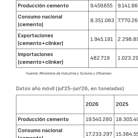
Producción cemento
9.459.655
9.141.6
Consumo nacional
8.351.083
7.770.2
(cemento)
Exportaciones
1.945.191
2.298.8
(cemento+clínker)
Importaciones
482.719
1.023.2
(cemento+clínker)
Fuente: Ministerio de Industria y Turismo y Oficemen.
Datos año móvil (jul'25-jun'26, en toneladas)
2026
2025
Producción cemento
19.540.280
18.305.4
Consumo nacional
17.233.297
15.384.5