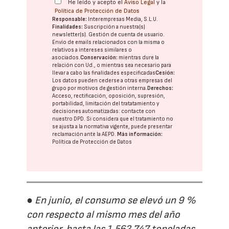
He leído y acepto el
Aviso Legal
y la
Política de Protección de Datos
Responsable:
Interempresas Media, S.L.U.
Finalidades:
Suscripción a nuestra(s)
newsletter(s). Gestión de cuenta de usuario.
Envío de emails relacionados con la misma o
relativos a intereses similares o
asociados.
Conservación:
mientras dure la
relación con Ud., o mientras sea necesario para
llevar a cabo las finalidades especificadas
Cesión:
Los datos pueden cederse a otras
empresas del
grupo
por motivos de gestión interna.
Derechos:
Acceso, rectificación, oposición, supresión,
portabilidad, limitación del tratatamiento y
decisiones automatizadas:
contacte con
nuestro DPD
. Si considera que el tratamiento no
se ajusta a la normativa vigente, puede presentar
reclamación ante la
AEPD
.
Más información:
Política de Protección de Datos
● En junio, el consumo se elevó un 9 %
con respecto al mismo mes del año