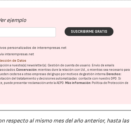
Ver ejemplo
SUSCRIBIRME GRATIS
ativos personalizados de interempresas.net
vía interempresas.net
otección de Datos
pción a nuestra(s) newsletter(s). Gestión de cuenta de usuario. Envío de emails
o asociados.
Conservación:
mientras dure la relación con Ud., o mientras sea necesario para
ueden cederse a otras
empresas del grupo
por motivos de gestión interna.
Derechos:
imitación del tratatamiento y decisiones automatizadas:
contacte con nuestro DPD
. Si
nte, puede presentar reclamación ante la
AEPD
.
Más información:
Política de Protección de
28/07/2026
30/07/2026
on respecto al mismo mes del año anterior, hasta las