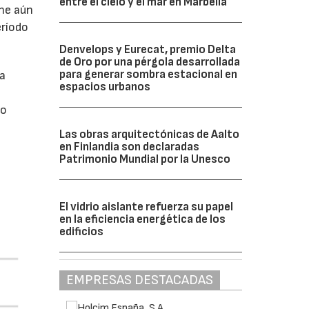
entre el cielo y el mar en Marbella
ne aún
eríodo
Denvelops y Eurecat, premio Delta
de Oro por una pérgola desarrollada
para generar sombra estacional en
da
espacios urbanos
do
Las obras arquitectónicas de Aalto
en Finlandia son declaradas
Patrimonio Mundial por la Unesco
El vidrio aislante refuerza su papel
en la eficiencia energética de los
edificios
EMPRESAS DESTACADAS