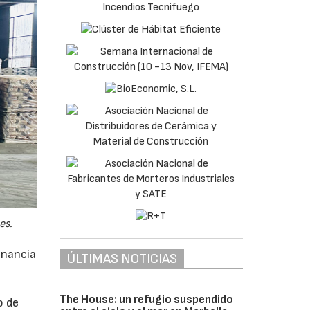
es.
anancia
ÚLTIMAS NOTICIAS
The House: un refugio suspendido
o de