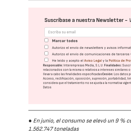
Suscríbase a nuestra Newsletter -
Marcar todos
Autorizo el envío de newsletters y avisos inform
Autorizo el envío de comunicaciones de terceros 
He leído y acepto el
Aviso Legal
y la
Política de Pr
Responsable:
Interempresas Media, S.L.U.
Finalidades:
Suscri
relacionados con la misma o relativos a intereses similares 
llevar a cabo las finalidades especificadas
Cesión:
Los datos p
Acceso, rectificación, oposición, supresión, portabilidad, l
considera que el tratamiento no se ajusta a la normativa vige
Datos
● En junio, el consumo se elevó un 9 % c
1.562.747 toneladas