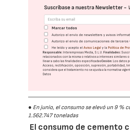
Suscríbase a nuestra Newsletter -
Marcar todos
Autorizo el envío de newsletters y avisos inform
Autorizo el envío de comunicaciones de terceros 
He leído y acepto el
Aviso Legal
y la
Política de Pr
Responsable:
Interempresas Media, S.L.U.
Finalidades:
Suscri
relacionados con la misma o relativos a intereses similares 
llevar a cabo las finalidades especificadas
Cesión:
Los datos p
Acceso, rectificación, oposición, supresión, portabilidad, l
considera que el tratamiento no se ajusta a la normativa vige
Datos
● En junio, el consumo se elevó un 9 % c
1.562.747 toneladas
El consumo de cemento cr