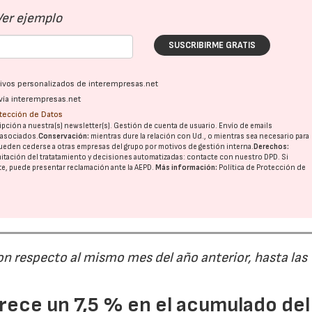
Ver ejemplo
SUSCRIBIRME GRATIS
ativos personalizados de interempresas.net
vía interempresas.net
otección de Datos
pción a nuestra(s) newsletter(s). Gestión de cuenta de usuario. Envío de emails
o asociados.
Conservación:
mientras dure la relación con Ud., o mientras sea necesario para
ueden cederse a otras
empresas del grupo
por motivos de gestión interna.
Derechos:
imitación del tratatamiento y decisiones automatizadas:
contacte con nuestro DPD
. Si
nte, puede presentar reclamación ante la
AEPD
.
Más información:
Política de Protección de
on respecto al mismo mes del año anterior, hasta las
ece un 7,5 % en el acumulado del