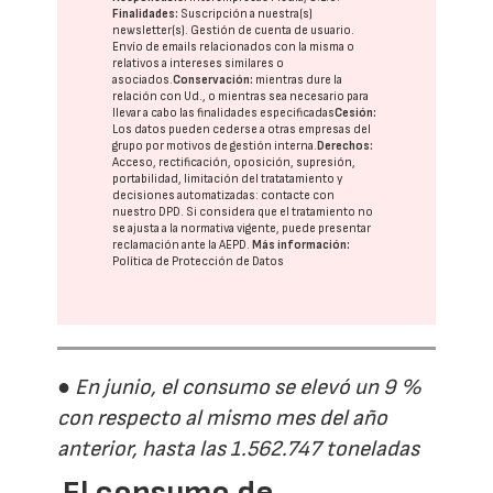
Finalidades:
Suscripción a nuestra(s)
newsletter(s). Gestión de cuenta de usuario.
Envío de emails relacionados con la misma o
relativos a intereses similares o
asociados.
Conservación:
mientras dure la
relación con Ud., o mientras sea necesario para
llevar a cabo las finalidades especificadas
Cesión:
Los datos pueden cederse a otras
empresas del
grupo
por motivos de gestión interna.
Derechos:
Acceso, rectificación, oposición, supresión,
portabilidad, limitación del tratatamiento y
decisiones automatizadas:
contacte con
nuestro DPD
. Si considera que el tratamiento no
se ajusta a la normativa vigente, puede presentar
reclamación ante la
AEPD
.
Más información:
Política de Protección de Datos
● En junio, el consumo se elevó un 9 %
con respecto al mismo mes del año
anterior, hasta las 1.562.747 toneladas