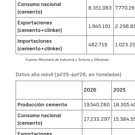
Consumo nacional
8.351.083
7.770.2
(cemento)
Exportaciones
1.945.191
2.298.8
(cemento+clínker)
Importaciones
482.719
1.023.2
(cemento+clínker)
Fuente: Ministerio de Industria y Turismo y Oficemen.
Datos año móvil (jul'25-jun'26, en toneladas)
2026
2025
Producción cemento
19.540.280
18.305.4
Consumo nacional
17.233.297
15.384.5
(cemento)
Exportaciones