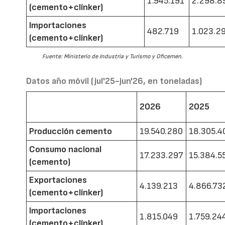
1.945.191
2.298.8
(cemento+clínker)
Importaciones
482.719
1.023.2
(cemento+clínker)
Fuente: Ministerio de Industria y Turismo y Oficemen.
Datos año móvil (jul'25-jun'26, en toneladas)
2026
2025
Producción cemento
19.540.280
18.305.4
Consumo nacional
17.233.297
15.384.5
(cemento)
Exportaciones
4.139.213
4.866.73
(cemento+clínker)
Importaciones
1.815.049
1.759.24
(cemento+clínker)