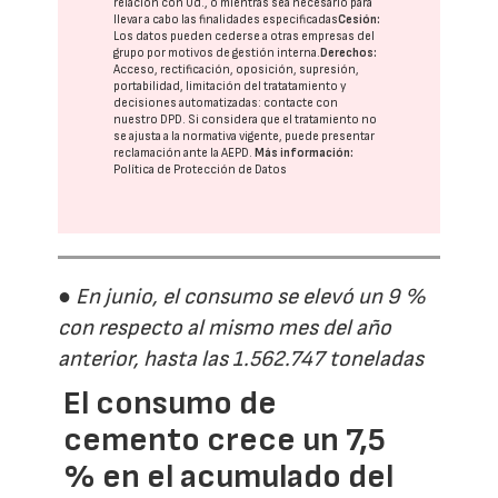
relación con Ud., o mientras sea necesario para
llevar a cabo las finalidades especificadas
Cesión:
Los datos pueden cederse a otras
empresas del
grupo
por motivos de gestión interna.
Derechos:
Acceso, rectificación, oposición, supresión,
portabilidad, limitación del tratatamiento y
decisiones automatizadas:
contacte con
nuestro DPD
. Si considera que el tratamiento no
se ajusta a la normativa vigente, puede presentar
reclamación ante la
AEPD
.
Más información:
Política de Protección de Datos
● En junio, el consumo se elevó un 9 %
con respecto al mismo mes del año
anterior, hasta las 1.562.747 toneladas
El consumo de
cemento crece un 7,5
% en el acumulado del