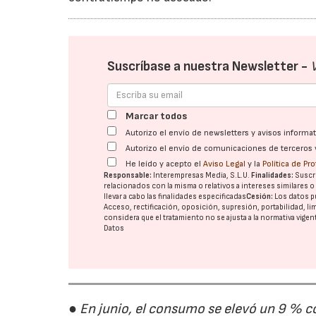
Suscríbase a nuestra Newsletter -
Marcar todos
Autorizo el envío de newsletters y avisos inform
Autorizo el envío de comunicaciones de terceros 
He leído y acepto el
Aviso Legal
y la
Política de Pr
Responsable:
Interempresas Media, S.L.U.
Finalidades:
Suscri
relacionados con la misma o relativos a intereses similares 
llevar a cabo las finalidades especificadas
Cesión:
Los datos p
Acceso, rectificación, oposición, supresión, portabilidad, l
considera que el tratamiento no se ajusta a la normativa vige
Datos
● En junio, el consumo se elevó un 9 % c