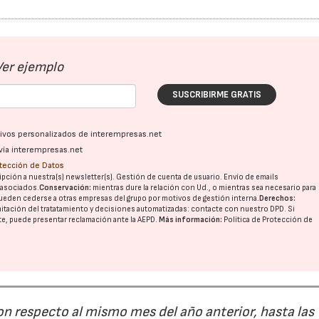
Ver ejemplo
SUSCRIBIRME GRATIS
ativos personalizados de interempresas.net
vía interempresas.net
otección de Datos
pción a nuestra(s) newsletter(s). Gestión de cuenta de usuario. Envío de emails
o asociados.
Conservación:
mientras dure la relación con Ud., o mientras sea necesario para
ueden cederse a otras
empresas del grupo
por motivos de gestión interna.
Derechos:
imitación del tratatamiento y decisiones automatizadas:
contacte con nuestro DPD
. Si
nte, puede presentar reclamación ante la
AEPD
.
Más información:
Política de Protección de
on respecto al mismo mes del año anterior, hasta las