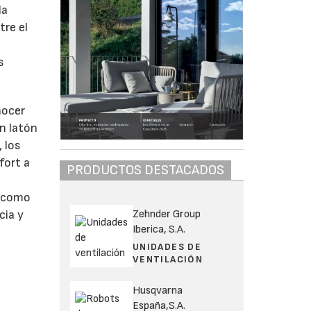
la
tre el
s
nocer
n latón
, los
fort a
PRODUCTOS DESTACADOS
í como
Zehnder Group
cia y
Iberica, S.A.
UNIDADES DE
VENTILACIÓN
Husqvarna
España,S.A.