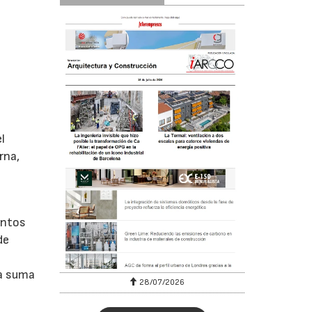
l
rna,
entos
de
la suma
28/07/2026