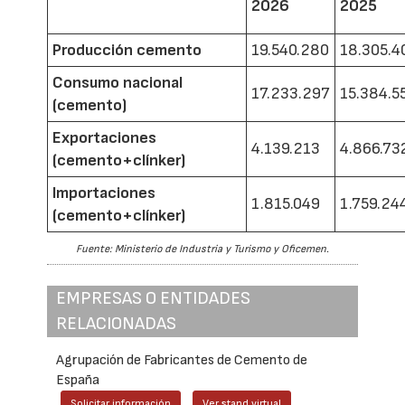
2026
2025
Producción cemento
19.540.280
18.305.4
Consumo nacional
17.233.297
15.384.5
(cemento)
Exportaciones
4.139.213
4.866.73
(cemento+clínker)
Importaciones
1.815.049
1.759.24
(cemento+clínker)
Fuente: Ministerio de Industria y Turismo y Oficemen.
EMPRESAS O ENTIDADES
RELACIONADAS
Agrupación de Fabricantes de Cemento de
España
Solicitar información
Ver stand virtual