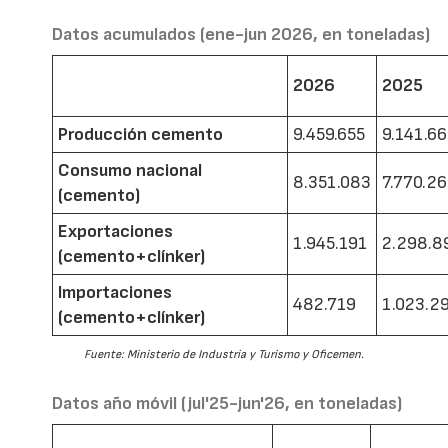
Datos acumulados (ene-jun 2026, en toneladas)
2026
2025
Producción cemento
9.459.655
9.141.6
Consumo nacional
8.351.083
7.770.2
(cemento)
Exportaciones
1.945.191
2.298.8
(cemento+clínker)
Importaciones
482.719
1.023.2
(cemento+clínker)
Fuente: Ministerio de Industria y Turismo y Oficemen.
Datos año móvil (jul'25-jun'26, en toneladas)