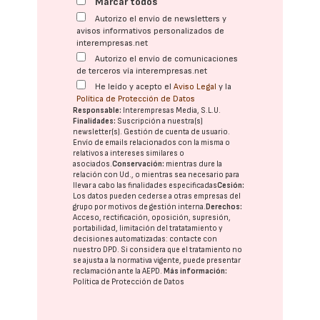
Marcar todos
Autorizo el envío de newsletters y
avisos informativos personalizados de
interempresas.net
Autorizo el envío de comunicaciones
de terceros vía interempresas.net
He leído y acepto el
Aviso Legal
y la
Política de Protección de Datos
Responsable:
Interempresas Media, S.L.U.
Finalidades:
Suscripción a nuestra(s)
newsletter(s). Gestión de cuenta de usuario.
Envío de emails relacionados con la misma o
relativos a intereses similares o
asociados.
Conservación:
mientras dure la
relación con Ud., o mientras sea necesario para
llevar a cabo las finalidades especificadas
Cesión:
Los datos pueden cederse a otras
empresas del
grupo
por motivos de gestión interna.
Derechos:
Acceso, rectificación, oposición, supresión,
portabilidad, limitación del tratatamiento y
decisiones automatizadas:
contacte con
nuestro DPD
. Si considera que el tratamiento no
se ajusta a la normativa vigente, puede presentar
reclamación ante la
AEPD
.
Más información:
Política de Protección de Datos