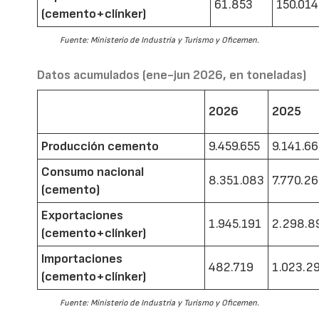
61.853
150.014
(cemento+clínker)
Fuente: Ministerio de Industria y Turismo y Oficemen.
Datos acumulados (ene-jun 2026, en toneladas)
2026
2025
Producción cemento
9.459.655
9.141.6
Consumo nacional
8.351.083
7.770.2
(cemento)
Exportaciones
1.945.191
2.298.8
(cemento+clínker)
Importaciones
482.719
1.023.2
(cemento+clínker)
Fuente: Ministerio de Industria y Turismo y Oficemen.