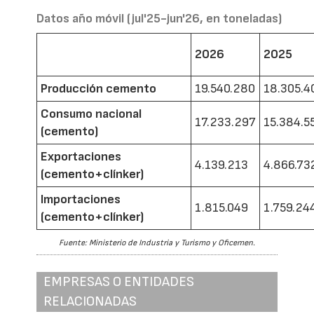
Datos año móvil (jul'25-jun'26, en toneladas)
2026
2025
Producción cemento
19.540.280
18.305.4
Consumo nacional
17.233.297
15.384.5
(cemento)
Exportaciones
4.139.213
4.866.73
(cemento+clínker)
Importaciones
1.815.049
1.759.24
(cemento+clínker)
Fuente: Ministerio de Industria y Turismo y Oficemen.
EMPRESAS O ENTIDADES
RELACIONADAS