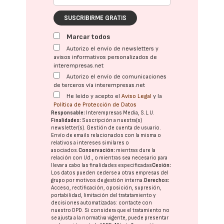
SUSCRIBIRME GRATIS
Marcar todos
Autorizo el envío de newsletters y
avisos informativos personalizados de
interempresas.net
Autorizo el envío de comunicaciones
de terceros vía interempresas.net
He leído y acepto el
Aviso Legal
y la
Política de Protección de Datos
Responsable:
Interempresas Media, S.L.U.
Finalidades:
Suscripción a nuestra(s)
newsletter(s). Gestión de cuenta de usuario.
Envío de emails relacionados con la misma o
relativos a intereses similares o
asociados.
Conservación:
mientras dure la
relación con Ud., o mientras sea necesario para
llevar a cabo las finalidades especificadas
Cesión:
Los datos pueden cederse a otras
empresas del
grupo
por motivos de gestión interna.
Derechos:
Acceso, rectificación, oposición, supresión,
portabilidad, limitación del tratatamiento y
decisiones automatizadas:
contacte con
nuestro DPD
. Si considera que el tratamiento no
se ajusta a la normativa vigente, puede presentar