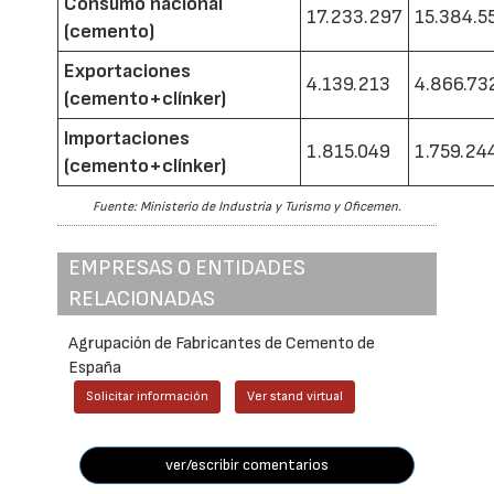
Consumo nacional
17.233.297
15.384.5
(cemento)
Exportaciones
4.139.213
4.866.73
(cemento+clínker)
Importaciones
1.815.049
1.759.24
(cemento+clínker)
Fuente: Ministerio de Industria y Turismo y Oficemen.
EMPRESAS O ENTIDADES
RELACIONADAS
Agrupación de Fabricantes de Cemento de
España
Solicitar información
Ver stand virtual
ver/escribir comentarios