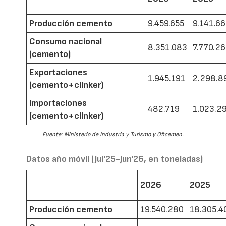
Producción cemento
9.459.655
9.141.6
Consumo nacional
8.351.083
7.770.2
(cemento)
Exportaciones
1.945.191
2.298.8
(cemento+clínker)
Importaciones
482.719
1.023.2
(cemento+clínker)
Fuente: Ministerio de Industria y Turismo y Oficemen.
Datos año móvil (jul'25-jun'26, en toneladas)
2026
2025
Producción cemento
19.540.280
18.305.4