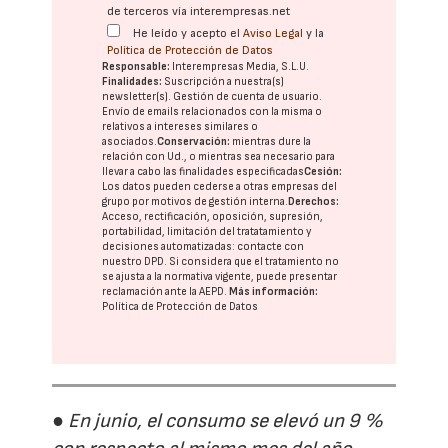
de terceros vía interempresas.net
He leído y acepto el
Aviso Legal
y la
Política de Protección de Datos
Responsable:
Interempresas Media, S.L.U.
Finalidades:
Suscripción a nuestra(s)
newsletter(s). Gestión de cuenta de usuario.
Envío de emails relacionados con la misma o
relativos a intereses similares o
asociados.
Conservación:
mientras dure la
relación con Ud., o mientras sea necesario para
llevar a cabo las finalidades especificadas
Cesión:
Los datos pueden cederse a otras
empresas del
grupo
por motivos de gestión interna.
Derechos:
Acceso, rectificación, oposición, supresión,
portabilidad, limitación del tratatamiento y
decisiones automatizadas:
contacte con
nuestro DPD
. Si considera que el tratamiento no
se ajusta a la normativa vigente, puede presentar
reclamación ante la
AEPD
.
Más información:
Política de Protección de Datos
● En junio, el consumo se elevó un 9 %