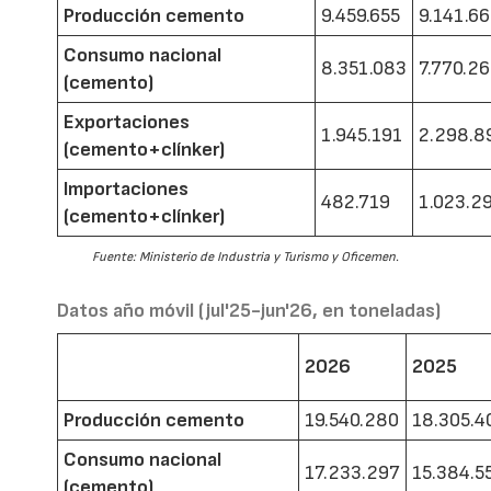
Producción cemento
9.459.655
9.141.6
Consumo nacional
8.351.083
7.770.2
(cemento)
Exportaciones
1.945.191
2.298.8
(cemento+clínker)
Importaciones
482.719
1.023.2
(cemento+clínker)
Fuente: Ministerio de Industria y Turismo y Oficemen.
Datos año móvil (jul'25-jun'26, en toneladas)
2026
2025
Producción cemento
19.540.280
18.305.4
Consumo nacional
17.233.297
15.384.5
(cemento)