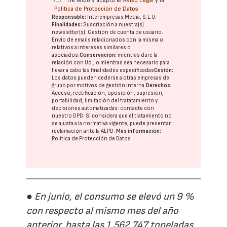
He leído y acepto el
Aviso Legal
y la
Política de Protección de Datos
Responsable:
Interempresas Media, S.L.U.
Finalidades:
Suscripción a nuestra(s)
newsletter(s). Gestión de cuenta de usuario.
Envío de emails relacionados con la misma o
relativos a intereses similares o
asociados.
Conservación:
mientras dure la
relación con Ud., o mientras sea necesario para
llevar a cabo las finalidades especificadas
Cesión:
Los datos pueden cederse a otras
empresas del
grupo
por motivos de gestión interna.
Derechos:
Acceso, rectificación, oposición, supresión,
portabilidad, limitación del tratatamiento y
decisiones automatizadas:
contacte con
nuestro DPD
. Si considera que el tratamiento no
se ajusta a la normativa vigente, puede presentar
reclamación ante la
AEPD
.
Más información:
Política de Protección de Datos
● En junio, el consumo se elevó un 9 %
con respecto al mismo mes del año
anterior, hasta las 1.562.747 toneladas