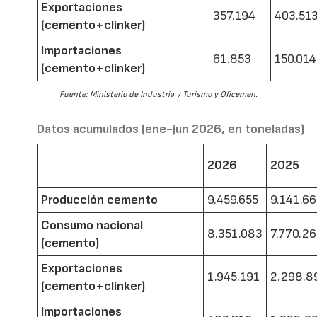
Exportaciones
357.194
403.51
(cemento+clínker)
Importaciones
61.853
150.014
(cemento+clínker)
Fuente: Ministerio de Industria y Turismo y Oficemen.
Datos acumulados (ene-jun 2026, en toneladas)
2026
2025
Producción cemento
9.459.655
9.141.6
Consumo nacional
8.351.083
7.770.2
(cemento)
Exportaciones
1.945.191
2.298.8
(cemento+clínker)
Importaciones