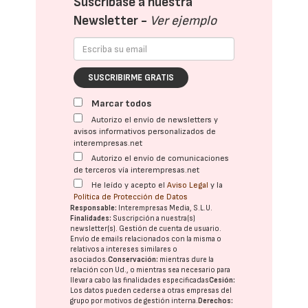
Suscríbase a nuestra
Newsletter -
Ver ejemplo
SUSCRIBIRME GRATIS
Marcar todos
Autorizo el envío de newsletters y
avisos informativos personalizados de
interempresas.net
Autorizo el envío de comunicaciones
de terceros vía interempresas.net
He leído y acepto el
Aviso Legal
y la
Política de Protección de Datos
Responsable:
Interempresas Media, S.L.U.
Finalidades:
Suscripción a nuestra(s)
newsletter(s). Gestión de cuenta de usuario.
Envío de emails relacionados con la misma o
relativos a intereses similares o
asociados.
Conservación:
mientras dure la
relación con Ud., o mientras sea necesario para
llevar a cabo las finalidades especificadas
Cesión:
Los datos pueden cederse a otras
empresas del
grupo
por motivos de gestión interna.
Derechos: