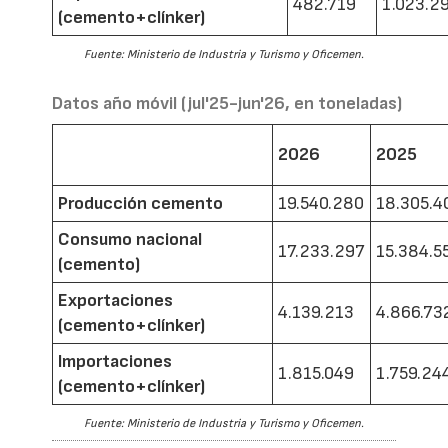
482.719
1.023.2
(cemento+clínker)
Fuente: Ministerio de Industria y Turismo y Oficemen.
Datos año móvil (jul'25-jun'26, en toneladas)
2026
2025
Producción cemento
19.540.280
18.305.4
Consumo nacional
17.233.297
15.384.5
(cemento)
Exportaciones
4.139.213
4.866.73
(cemento+clínker)
Importaciones
1.815.049
1.759.24
(cemento+clínker)
Fuente: Ministerio de Industria y Turismo y Oficemen.