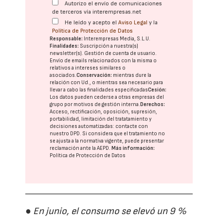
Autorizo el envío de comunicaciones
de terceros vía interempresas.net
He leído y acepto el
Aviso Legal
y la
Política de Protección de Datos
Responsable:
Interempresas Media, S.L.U.
Finalidades:
Suscripción a nuestra(s)
newsletter(s). Gestión de cuenta de usuario.
Envío de emails relacionados con la misma o
relativos a intereses similares o
asociados.
Conservación:
mientras dure la
relación con Ud., o mientras sea necesario para
llevar a cabo las finalidades especificadas
Cesión:
Los datos pueden cederse a otras
empresas del
grupo
por motivos de gestión interna.
Derechos:
Acceso, rectificación, oposición, supresión,
portabilidad, limitación del tratatamiento y
decisiones automatizadas:
contacte con
nuestro DPD
. Si considera que el tratamiento no
se ajusta a la normativa vigente, puede presentar
reclamación ante la
AEPD
.
Más información:
Política de Protección de Datos
● En junio, el consumo se elevó un 9 %