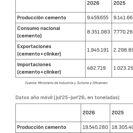
2026
2025
Producción cemento
9.459.655
9.141.6
Consumo nacional
8.351.083
7.770.2
(cemento)
Exportaciones
1.945.191
2.298.8
(cemento+clínker)
Importaciones
482.719
1.023.2
(cemento+clínker)
Fuente: Ministerio de Industria y Turismo y Oficemen.
Datos año móvil (jul'25-jun'26, en toneladas)
2026
2025
Producción cemento
19.540.280
18.305.4