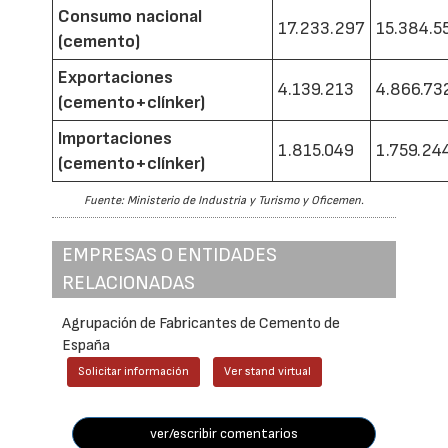
Consumo nacional
17.233.297
15.384.5
(cemento)
Exportaciones
4.139.213
4.866.73
(cemento+clínker)
Importaciones
1.815.049
1.759.24
(cemento+clínker)
Fuente: Ministerio de Industria y Turismo y Oficemen.
EMPRESAS O ENTIDADES
RELACIONADAS
Agrupación de Fabricantes de Cemento de
España
Solicitar información
Ver stand virtual
ver/escribir comentarios