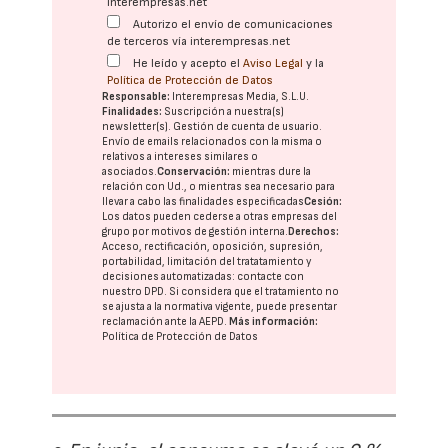
interempresas.net
Autorizo el envío de comunicaciones
de terceros vía interempresas.net
He leído y acepto el
Aviso Legal
y la
Política de Protección de Datos
Responsable:
Interempresas Media, S.L.U.
Finalidades:
Suscripción a nuestra(s)
newsletter(s). Gestión de cuenta de usuario.
Envío de emails relacionados con la misma o
relativos a intereses similares o
asociados.
Conservación:
mientras dure la
relación con Ud., o mientras sea necesario para
llevar a cabo las finalidades especificadas
Cesión:
Los datos pueden cederse a otras
empresas del
grupo
por motivos de gestión interna.
Derechos:
Acceso, rectificación, oposición, supresión,
portabilidad, limitación del tratatamiento y
decisiones automatizadas:
contacte con
nuestro DPD
. Si considera que el tratamiento no
se ajusta a la normativa vigente, puede presentar
reclamación ante la
AEPD
.
Más información:
Política de Protección de Datos