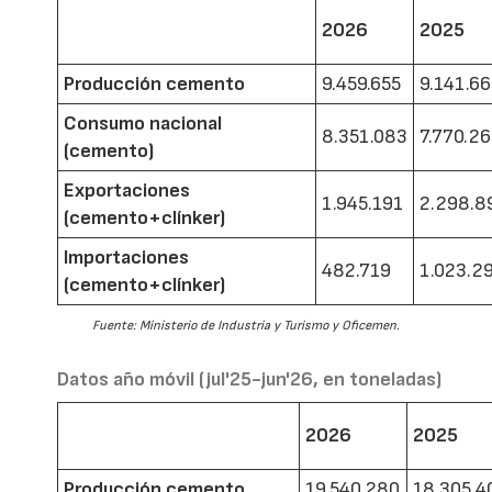
2026
2025
Producción cemento
9.459.655
9.141.6
Consumo nacional
8.351.083
7.770.2
(cemento)
Exportaciones
1.945.191
2.298.8
(cemento+clínker)
Importaciones
482.719
1.023.2
(cemento+clínker)
Fuente: Ministerio de Industria y Turismo y Oficemen.
Datos año móvil (jul'25-jun'26, en toneladas)
2026
2025
Producción cemento
19.540.280
18.305.4